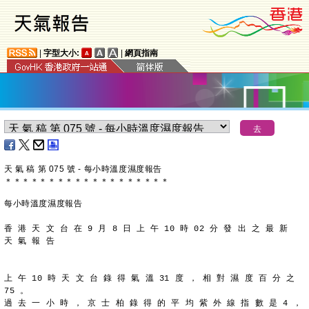
|
字型大小:
|
網頁指南
天 氣 稿 第 075 號 - 每小時溫度濕度報告
＊
＊
＊
＊
＊
＊
＊
＊
＊
＊
＊
＊
＊
＊
＊
＊
＊
＊
＊
每小時溫度濕度報告
香 港 天 文 台 在 9 月 8 日 上 午 10 時 02 分 發 出 之 最 新
天 氣 報 告
上 午 10 時 天 文 台 錄 得 氣 溫 31 度 ， 相 對 濕 度 百 分 之
75 。
過 去 一 小 時 ， 京 士 柏 錄 得 的 平 均 紫 外 線 指 數 是 4 ，