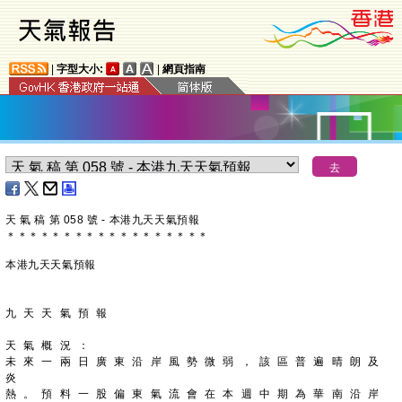
|
字型大小:
|
網頁指南
天 氣 稿 第 058 號 - 本港九天天氣預報
＊
＊
＊
＊
＊
＊
＊
＊
＊
＊
＊
＊
＊
＊
＊
＊
＊
＊
本港九天天氣預報
九 天 天 氣 預 報
天 氣 概 況 ：
未 來 一 兩 日 廣 東 沿 岸 風 勢 微 弱 ， 該 區 普 遍 晴 朗 及 
炎
熱 。 預 料 一 股 偏 東 氣 流 會 在 本 週 中 期 為 華 南 沿 岸 