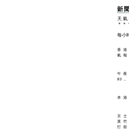
天 氣
＊
＊
每小
香 港 
氣 報
午 夜 
83 。
本 港
京 士 
黃 竹 
打 鼓 