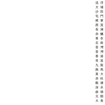
流 浮 
大 埔 
沙 田 
屯 門 
將 軍 
西 貢 
長 洲 
赤 鱲 
青 衣 
石 崗 
荃 灣 
荃 灣 
香 港 
筲 箕 
九 龍 
跑 馬 
黃 大 
赤 柱 
觀 塘 
深 水 
啟 德 
元 朗 
大 美 