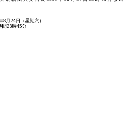
9年8月24日（星期六）
間23時45分