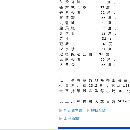
荃 灣 可 觀         31 度 ，
荃 灣 城 門 谷      30 度 ，
香 港 公 園         32 度 ，
筲 箕 灣            33 度 ，
九 龍 城            32 度 ，
跑 馬 地            33 度 ，
黃 大 仙            32 度 ，
赤 柱               31 度 ，
觀 塘               32 度 ，
深 水 埗            31 度 ，
啟 德 跑 道 公 園   33 度 ，
元 朗 公 園         33 度 ，
大 美 督            33 度 。
以 下 是 有 關 強 烈 熱 帶 風 暴 白
位 置 為 北 緯 23.2 度 ， 東 經 11
最 高 持 續 風 速 為 每 小 時 105 
以 上 天 氣 稿 由 天 文 台 於 2019 年
新聞資料庫
昨日新聞
即日新聞