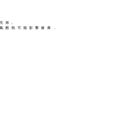
 生 效 。
 氣 酷 熱 可 能 影 響 健 康 ，