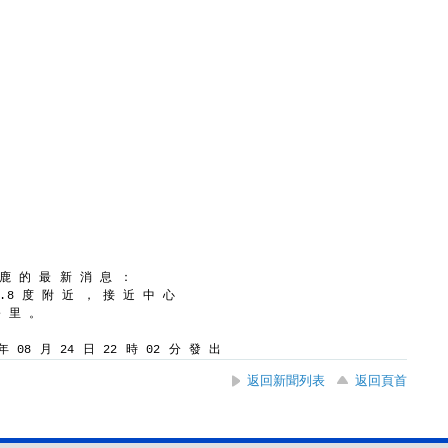
 鹿 的 最 新 消 息 ：
8.8 度 附 近 ， 接 近 中 心
公 里 。
 08 月 24 日 22 時 02 分 發 出
返回新聞列表
返回頁首