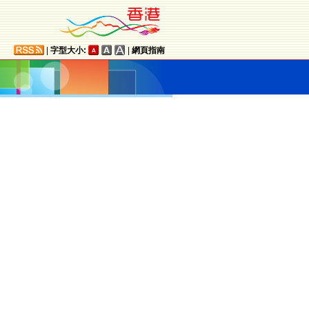
|
字型大小:
|
網頁指南