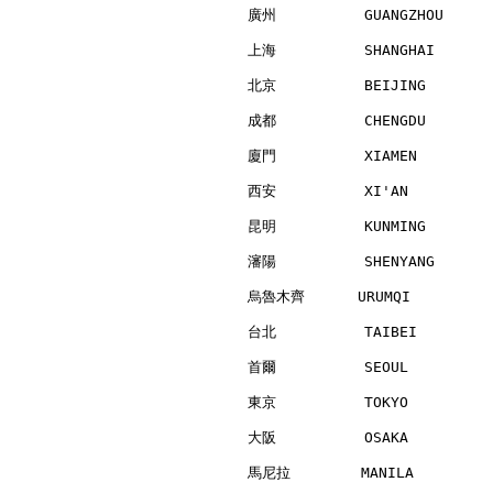
廣州          GUANGZHOU     
上海          SHANGHAI      
北京          BEIJING       
成都          CHENGDU       
廈門          XIAMEN        
西安          XI'AN         
昆明          KUNMING       
瀋陽          SHENYANG      
烏魯木齊      URUMQI          
台北          TAIBEI        
首爾          SEOUL         
東京          TOKYO         
大阪          OSAKA         
馬尼拉        MANILA         