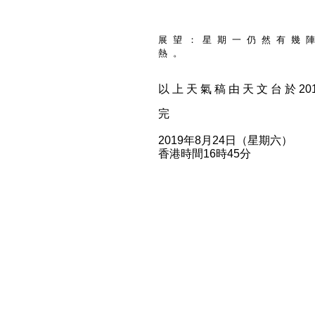
展 望 ： 星 期 一 仍 然 有 幾 陣
熱 。
以 上 天 氣 稿 由 天 文 台 於 2019
完
2019年8月24日（星期六）
香港時間16時45分