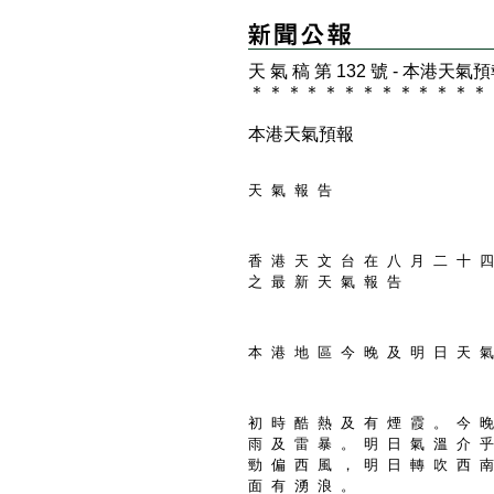
天 氣 稿 第 132 號 - 本港天氣
＊
＊
＊
＊
＊
＊
＊
＊
＊
＊
＊
＊
＊
本港天氣預報
天 氣 報 告
香 港 天 文 台 在 八 月 二 十 四
之 最 新 天 氣 報 告
本 港 地 區 今 晚 及 明 日 天 氣
初 時 酷 熱 及 有 煙 霞 。 今 晚
雨 及 雷 暴 。 明 日 氣 溫 介 乎
勁 偏 西 風 ， 明 日 轉 吹 西 南
面 有 湧 浪 。