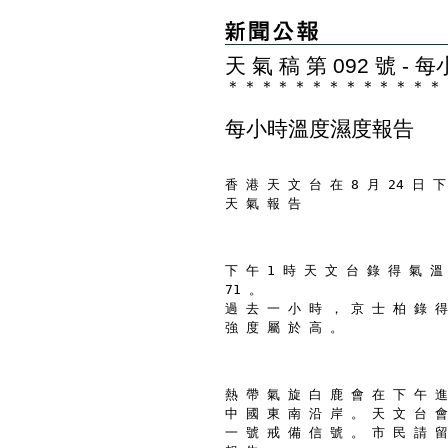
天 氣 稿 第 092 號 
＊
＊
＊
＊
＊
＊
＊
＊
＊
＊
＊
＊
＊
每小時溫度濕度報告
香 港 天 文 台 在 8 月 24 日 下
天 氣 報 告
下 午 1 時 天 文 台 錄 得 氣 溫
71 。
過 去 一 小 時 ， 京 士 柏 錄 得
強 度 屬 於 高 。
熱 帶 氣 旋 白 鹿 會 在 下 午 進
中 國 東 南 沿 岸 。 天 文 台 會
一 號 戒 備 信 號 。 市 民 請 留