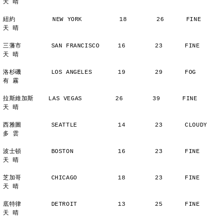
天 晴
紐約          NEW YORK          18        26      FINE          
天 晴
三藩市        SAN FRANCISCO     16        23      FINE          
天 晴
洛杉磯        LOS ANGELES       19        29      FOG           
有 霧
拉斯維加斯    LAS VEGAS         26        39      FINE          
天 晴
西雅圖        SEATTLE           14        23      CLOUDY        
多 雲
波士頓        BOSTON            16        23      FINE          
天 晴
芝加哥        CHICAGO           18        23      FINE          
天 晴
底特律        DETROIT           13        25      FINE          
天 晴