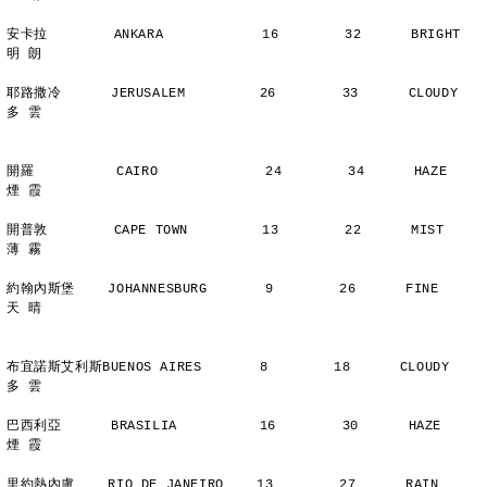
安卡拉        ANKARA            16        32      BRIGHT        
明 朗
耶路撒冷      JERUSALEM         26        33      CLOUDY        
多 雲
開羅          CAIRO             24        34      HAZE          
煙 霞
開普敦        CAPE TOWN         13        22      MIST          
薄 霧
約翰內斯堡    JOHANNESBURG       9        26      FINE          
天 晴
布宜諾斯艾利斯BUENOS AIRES       8        18      CLOUDY        
多 雲
巴西利亞      BRASILIA          16        30      HAZE          
煙 霞
里約熱內盧    RIO DE JANEIRO    13        27      RAIN          