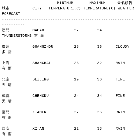
                        MINIMUM       MAXIMUM     天氣預告
城市          CITY   TEMPERATURE(C) TEMPERATURE(C) WEATHER 
FORECAST
---------------------------------------------------------
----------
澳門          MACAO             27        34      
THUNDERSTORMS 雷 暴
廣州          GUANGZHOU         28        36      CLOUDY        
多 雲
上海          SHANGHAI          26        32      RAIN          
有 雨
北京          BEIJING           19        30      FINE          
天 晴
成都          CHENGDU           24        34      FINE          
天 晴
廈門          XIAMEN            27        36      RAIN          
有 雨
西安          XI'AN             22        33      RAIN          
有 雨