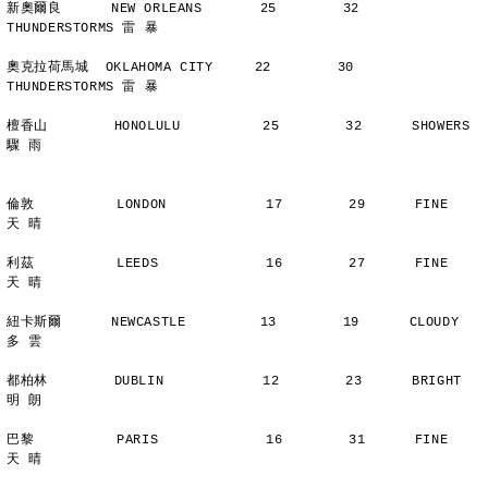
新奧爾良      NEW ORLEANS       25        32      
THUNDERSTORMS 雷 暴
奧克拉荷馬城  OKLAHOMA CITY     22        30      
THUNDERSTORMS 雷 暴
檀香山        HONOLULU          25        32      SHOWERS       
驟 雨
倫敦          LONDON            17        29      FINE          
天 晴
利茲          LEEDS             16        27      FINE          
天 晴
紐卡斯爾      NEWCASTLE         13        19      CLOUDY        
多 雲
都柏林        DUBLIN            12        23      BRIGHT        
明 朗
巴黎          PARIS             16        31      FINE          
天 晴