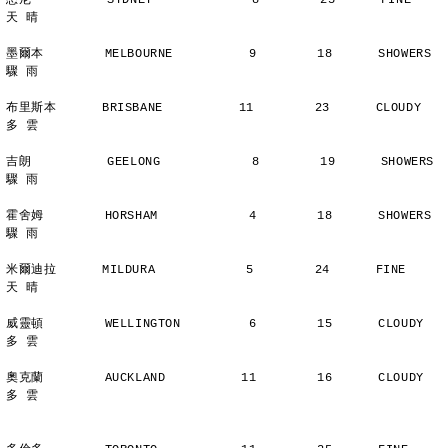
悉尼          SYDNEY             8        25      FINE          
天 晴
墨爾本        MELBOURNE          9        18      SHOWERS       
驟 雨
布里斯本      BRISBANE          11        23      CLOUDY        
多 雲
吉朗          GEELONG            8        19      SHOWERS       
驟 雨
霍舍姆        HORSHAM            4        18      SHOWERS       
驟 雨
米爾迪拉      MILDURA            5        24      FINE          
天 晴
威靈頓        WELLINGTON         6        15      CLOUDY        
多 雲
奧克蘭        AUCKLAND          11        16      CLOUDY        
多 雲