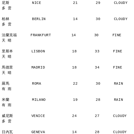
尼斯          NICE              21        29      CLOUDY        
多 雲
柏林          BERLIN            14        30      CLOUDY        
多 雲
法蘭克福      FRANKFURT         14        30      FINE          
天 晴
里斯本        LISBON            18        33      FINE          
天 晴
馬德里        MADRID            18        34      FINE          
天 晴
羅馬          ROMA              22        30      RAIN          
有 雨
米蘭          MILANO            19        28      RAIN          
有 雨
威尼斯        VENICE            24        27      CLOUDY        
多 雲
日內瓦        GENEVA            14        28      CLOUDY        