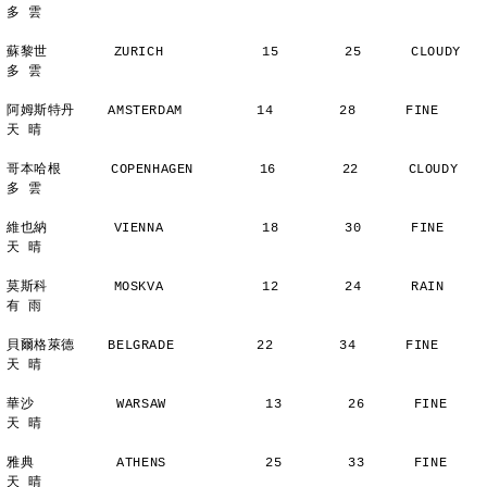
多 雲
蘇黎世        ZURICH            15        25      CLOUDY        
多 雲
阿姆斯特丹    AMSTERDAM         14        28      FINE          
天 晴
哥本哈根      COPENHAGEN        16        22      CLOUDY        
多 雲
維也納        VIENNA            18        30      FINE          
天 晴
莫斯科        MOSKVA            12        24      RAIN          
有 雨
貝爾格萊德    BELGRADE          22        34      FINE          
天 晴
華沙          WARSAW            13        26      FINE          
天 晴
雅典          ATHENS            25        33      FINE          
天 晴