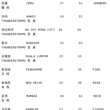
宿霧          CEBU              27        31      SHOWERS       
驟 雨
河內          HANOI             24        32      
THUNDERSTORMS 雷 暴
胡志明市      HO CHI MINH CITY  25        34      
THUNDERSTORMS 雷 暴
曼谷          BANGKOK           23        33      
THUNDERSTORMS 雷 暴
吉隆坡        KUALA LUMPUR      23        33      
THUNDERSTORMS 雷 暴
新加坡        SINGAPORE         26        35      FINE          
天 晴
新德里        NEW DELHI         25        35      RAIN          
有 雨
孟買          MUMBAI            26        32      RAIN          
有 雨
卡拉奇        KARACHI           27        33      CLOUDY        