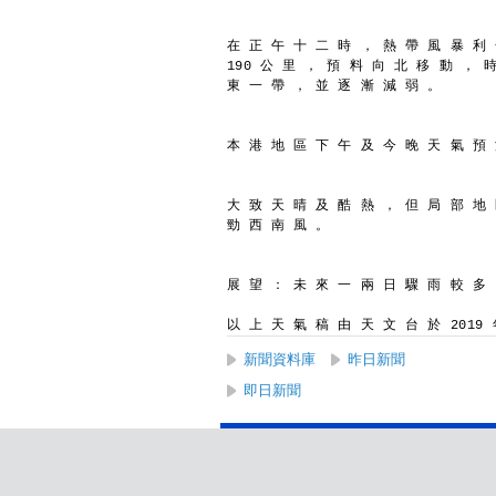
在 正 午 十 二 時 ， 熱 帶 風 暴 利
190 公 里 ， 預 料 向 北 移 動 ， 
東 一 帶 ， 並 逐 漸 減 弱 。
本 港 地 區 下 午 及 今 晚 天 氣 預
大 致 天 晴 及 酷 熱 ， 但 局 部 地
勁 西 南 風 。
展 望 ： 未 來 一 兩 日 驟 雨 較 多
以 上 天 氣 稿 由 天 文 台 於 2019 年
新聞資料庫
昨日新聞
即日新聞