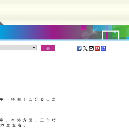
 午 一 時 四 十 五 分 發 出 之
 岸 。 本 港 方 面 ， 正 午 時
33 度 左 右 。