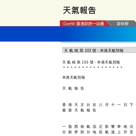
天 氣 稿 第 103 號 - 本港天氣預報
＊
＊
＊
＊
＊
＊
＊
＊
＊
＊
＊
＊
＊
＊
＊
＊
本港天氣預報
天 氣 報 告
香 港 天 文 台 在 八 月 十 一 日 下
最 新 天 氣 報 告
一 股 西 南 氣 流 正 影 響 華 南 沿
分 新 界 部 分 地 區 氣 溫 上 升 至 