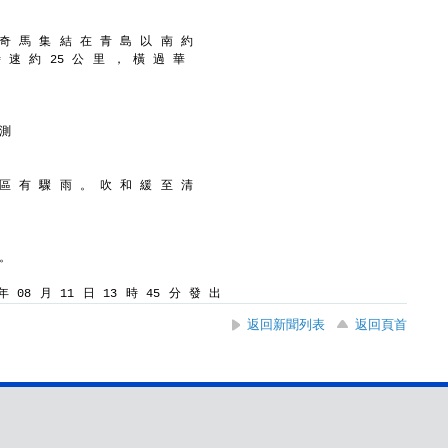
 奇 馬 集 結 在 青 島 以 南 約
時 速 約 25 公 里 ， 橫 過 華
 測
 區 有 驟 雨 。 吹 和 緩 至 清
 。
 08 月 11 日 13 時 45 分 發 出
返回新聞列表
返回頁首