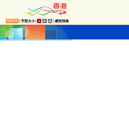
|
字型大小:
|
網頁指南