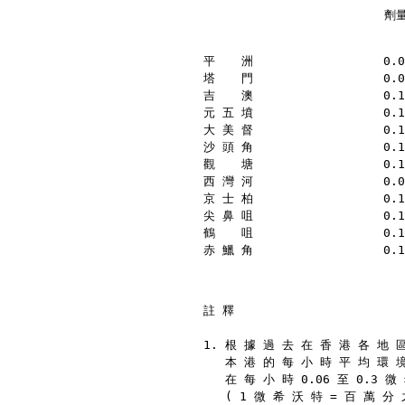
	                
平  　洲                  0.0
塔  　門                  0.0
吉　  澳                  0.1
元 五 墳                  0.1
大 美 督                  0.1
沙 頭 角                  0.1
觀  　塘                  0.1
西 灣 河                  0.0
京 士 柏                  0.1
尖 鼻 咀                  0.1
鶴  　咀                  0.1
赤 鱲 角                  0.1
註 釋
1. 根 據 過 去 在 香 港 各 地 
   本 港 的 每 小 時 平 均 環 
   在 每 小 時 0.06 至 0.3 
   ( 1 微 希 沃 特 = 百 萬 分