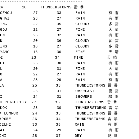
-----------------------------------
24        28      THUNDERSTORMS 雷 暴
GZHOU         27        33      RAIN          有 雨
GHAI          23        27      RAIN          有 雨
ING           22        35      CLOUDY        多 雲
GDU           22        27      FINE          天 晴
EN            26        32      RAIN          有 雨
N             20        36      CLOUDY        多 雲
ING           18        27      CLOUDY        多 雲
YANG          16        30      FINE          天 晴
            23        34      FINE          天 晴
EI            26        30      RAIN          有 雨
L             20        31      FINE          天 晴
O             22        27      RAIN          有 雨
A             23        29      RAIN          有 雨
A            25        33      THUNDERSTORMS 雷 暴
              26        31      OVERCAST      密 雲
I             24        31      SHOWERS       驟 雨
 MINH CITY  27        33      THUNDERSTORMS 雷 暴
KOK           25        30      THUNDERSTORMS 雷 暴
 LUMPUR      24        33      THUNDERSTORMS 雷 暴
PORE         26        34      THUNDERSTORMS 雷 暴
ELHI         30        38      RAIN          有 雨
AI            24        29      RAIN          有 雨
HI           28        37      DRY           乾 燥