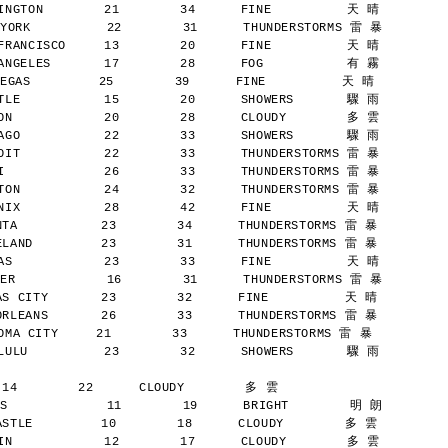
NGTON        21        34      FINE          天 晴
YORK          22        31      THUNDERSTORMS 雷 暴
RANCISCO     13        20      FINE          天 晴
NGELES       17        28      FOG           有 霧
AS         25        39      FINE          天 晴
LE           15        20      SHOWERS       驟 雨
N            20        28      CLOUDY        多 雲
GO           22        33      SHOWERS       驟 雨
IT           22        33      THUNDERSTORMS 雷 暴
             26        33      THUNDERSTORMS 雷 暴
ON           24        32      THUNDERSTORMS 雷 暴
IX           28        42      FINE          天 晴
A           23        34      THUNDERSTORMS 雷 暴
AND         23        31      THUNDERSTORMS 雷 暴
S            23        33      FINE          天 晴
ER            16        31      THUNDERSTORMS 雷 暴
 CITY       23        32      FINE          天 晴
LEANS       26        33      THUNDERSTORMS 雷 暴
A CITY     21        33      THUNDERSTORMS 雷 暴
ULU          23        32      SHOWERS       驟 雨
 14        22      CLOUDY        多 雲
S             11        19      BRIGHT        明 朗
TLE         10        18      CLOUDY        多 雲
N            12        17      CLOUDY        多 雲