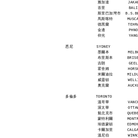
雅加達        JAKAR
峇里          BALI
斯里巴加灣市  B.S.BEG
馬斯喀特      MUSCAT
德黑蘭        TEHRA
金邊          PHNO
仰光          YANG
悉尼          SYDNEY           
墨爾本        MELBO
布里斯本      BRISBA
吉朗          GEEL
霍舍姆        HORSH
米爾迪拉      MILDUR
威靈頓        WELLI
奧克蘭        AUCKL
多倫多        TORONTO           
溫哥華        VANCO
渥太華        OTTAW
魁北克市      QUEBEC
蒙特利爾      MONTRE
埃德蒙頓      EDMONT
卡爾加里      CALGAR
溫尼伯        WINNI