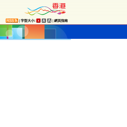
|
字型大小:
|
網頁指南