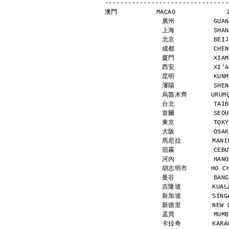
--------------------------------
澳門          MACAO             
廣州          GUAN
上海          SHAN
北京          BEIJ
成都          CHEN
廈門          XIAM
西安          XI'A
昆明          KUNM
瀋陽          SHEN
烏魯木齊      URUMQI
台北          TAIB
首爾          SEOU
東京          TOKY
大阪          OSAK
馬尼拉        MANIL
宿霧          CEBU
河內          HANO
胡志明市      HO CHI
曼谷          BANG
吉隆坡        KUALA
新加坡        SINGA
新德里        NEW D
孟買          MUMB
卡拉奇        KARAC