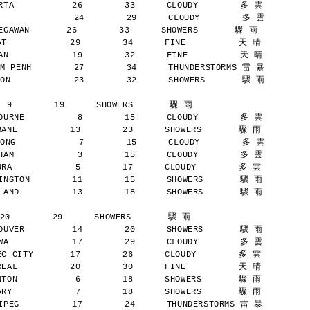
TA           26        33      CLOUDY        多 雲
              24        29      CLOUDY        多 雲
AWAN       26        33      SHOWERS       驟 雨
            29        34      FINE          天 晴
N            19        32      FINE          天 晴
M PENH        27        34      THUNDERSTORMS 雷 暴
ON            23        32      SHOWERS       驟 雨
  9        19      SHOWERS       驟 雨
URNE          8        15      CLOUDY        多 雲
NE          13        23      SHOWERS       驟 雨
ONG            7        15      CLOUDY        多 雲
AM            3        15      CLOUDY        多 雲
A            5        17      CLOUDY        多 雲
NGTON        11        15      SHOWERS       驟 雨
AND          13        18      SHOWERS       驟 雨
20        29      SHOWERS       驟 雨
UVER         14        20      SHOWERS       驟 雨
A            17        29      CLOUDY        多 雲
 CITY       17        26      CLOUDY        多 雲
AL          20        30      FINE          天 晴
ON           6        18      SHOWERS       驟 雨
Y            7        18      SHOWERS       驟 雨
PEG          17        24      THUNDERSTORMS 雷 暴