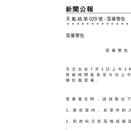
天 氣 稿 第 029 號 - 雷暴警告
＊
＊
＊
＊
＊
＊
＊
＊
＊
＊
＊
＊
＊
雷暴警告
                 雷 暴 警 告
天 文 台 在 7 月 1 日 上 午 2 
有 效 時 間 延 長 至 今 日 上 午
陣 狂 風 雷 暴 。
雷 暴 發 生 時 ， 請 採 取 以 下
1. 留 在 室 內 。 在 室 外 的 
2. 切 勿 站 立 於 高 地 或 接 
。