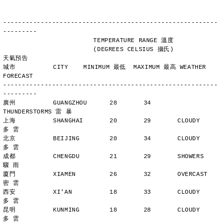
---------------------------------------------------------
---------
                        TEMPERATURE RANGE 溫度
                        (DEGREES CELSIUS 攝氏)      
天氣預告
城市          CITY    MINIMUM 最低  MAXIMUM 最高 WEATHER 
FORECAST
---------------------------------------------------------
---------
廣州          GUANGZHOU      28       34       
THUNDERSTORMS 雷 暴
上海          SHANGHAI       20       29       CLOUDY        
多 雲
北京          BEIJING        20       34       CLOUDY        
多 雲
成都          CHENGDU        21       29       SHOWERS       
驟 雨
廈門          XIAMEN         26       32       OVERCAST      
密 雲
西安          XI'AN          18       33       CLOUDY        
多 雲
昆明          KUNMING        18       28       CLOUDY        
多 雲