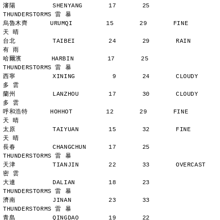
瀋陽          SHENYANG       17       25       
THUNDERSTORMS 雷 暴
烏魯木齊      URUMQI         15       29       FINE          
天 晴
台北          TAIBEI         24       29       RAIN          
有 雨
哈爾濱        HARBIN         17       25       
THUNDERSTORMS 雷 暴
西寧          XINING          9       24       CLOUDY        
多 雲
蘭州          LANZHOU        17       30       CLOUDY        
多 雲
呼和浩特      HOHHOT         12       29       FINE          
天 晴
太原          TAIYUAN        15       32       FINE          
天 晴
長春          CHANGCHUN      17       25       
THUNDERSTORMS 雷 暴
天津          TIANJIN        22       33       OVERCAST      
密 雲
大連          DALIAN         18       23       
THUNDERSTORMS 雷 暴
濟南          JINAN          23       33       
THUNDERSTORMS 雷 暴
青島          QINGDAO        19       22       