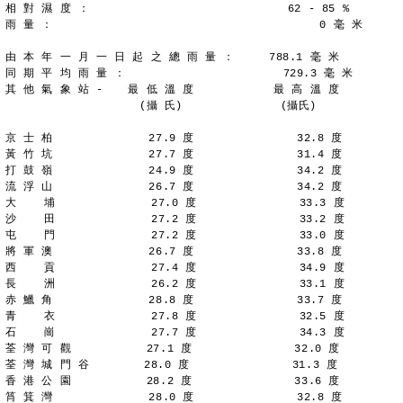
相 對 濕 度 ：                             62 - 85 %
雨 量 ：                                       0 毫 米
由 本 年 一 月 一 日 起 之 總 雨 量 ：     788.1 毫 米
同 期 平 均 雨 量 ：                       729.3 毫 米
其 他 氣 象 站 - 　 最 低 溫 度 　         最 高 溫 度
　 　 　 　 　   　 　(攝 氏)　　 　   　 　 (攝氏)
京 士 柏              27.9 度               32.8 度
黃 竹 坑              27.7 度               31.4 度
打 鼓 嶺              24.9 度               34.2 度
流 浮 山              26.7 度               34.2 度
大    埔              27.0 度               33.3 度
沙    田              27.2 度               33.2 度
屯    門              27.2 度               33.0 度
將 軍 澳              26.7 度               33.8 度
西    貢              27.4 度               34.9 度
長    洲              26.2 度               33.1 度
赤 鱲 角              28.8 度               33.7 度
青    衣              27.8 度               32.5 度
石    崗              27.7 度               34.3 度
荃 灣 可 觀           27.1 度               32.0 度
荃 灣 城 門 谷        28.0 度               31.3 度
香 港 公 園           28.2 度               33.6 度
筲 箕 灣              28.0 度               32.8 度