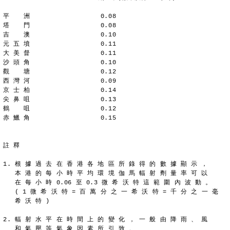
平  　洲                  0.08
塔  　門                  0.08
吉　  澳                  0.10
元 五 墳                  0.11
大 美 督                  0.11
沙 頭 角                  0.10
觀  　塘                  0.12
西 灣 河                  0.09
京 士 柏                  0.14
尖 鼻 咀                  0.13
鶴  　咀                  0.12
赤 鱲 角                  0.15
註 釋
1. 根 據 過 去 在 香 港 各 地 區 所 錄 得 的 數 據 顯 示 ，
   本 港 的 每 小 時 平 均 環 境 伽 馬 輻 射 劑 量 率 可 以
   在 每 小 時 0.06 至 0.3 微 希 沃 特 這 範 圍 內 波 動 。
   ( 1 微 希 沃 特 = 百 萬 分 之 一 希 沃 特 = 千 分 之 一 毫
   希 沃 特 )
2. 輻 射 水 平 在 時 間 上 的 變 化 ， 一 般 由 降 雨 、 風
   和 氣 壓 等 氣 象 因 素 所 引 致 。