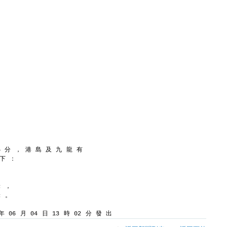
45 分 ， 港 島 及 九 龍 有
 下 ：
米 ，
米 。
 06 月 04 日 13 時 02 分 發 出