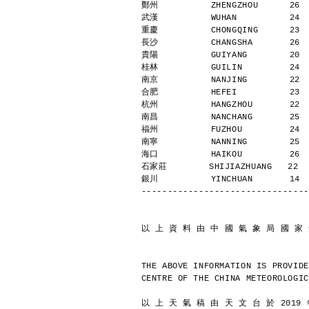
鄭州          ZHENGZHOU      26 
武漢          WUHAN          24 
重慶          CHONGQING      23 
長沙          CHANGSHA       26 
貴陽          GUIYANG        20 
桂林          GUILIN         24 
南京          NANJING        22 
合肥          HEFEI          23 
杭州          HANGZHOU       22 
南昌          NANCHANG       25 
福州          FUZHOU         24 
南寧          NANNING        25 
海口          HAIKOU         26 
石家莊        SHIJIAZHUANG   22  
銀川          YINCHUAN       14 
--------------------------------
以 上 資 料 由 中 國 氣 象 局 國 家
THE ABOVE INFORMATION IS PROVIDE
CENTRE OF THE CHINA METEOROLOGIC
以 上 天 氣 稿 由 天 文 台 於 2019 年