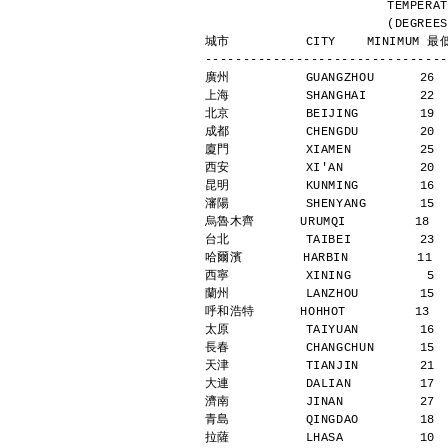
                
            
城市          CITY    MINIMUM 最低
--------------------------------
廣州          GUANGZHOU      26 
上海          SHANGHAI       22 
北京          BEIJING        19 
成都          CHENGDU        20 
廈門          XIAMEN         25 
西安          XI'AN          20 
昆明          KUNMING        16 
瀋陽          SHENYANG       15 
烏魯木齊      URUMQI         18   
台北          TAIBEI         23 
哈爾濱        HARBIN         11  
西寧          XINING          5 
蘭州          LANZHOU        15 
呼和浩特      HOHHOT         13   
太原          TAIYUAN        16 
長春          CHANGCHUN      15 
天津          TIANJIN        21 
大連          DALIAN         17 
濟南          JINAN          27 
青島          QINGDAO        18 
拉薩          LHASA          10 