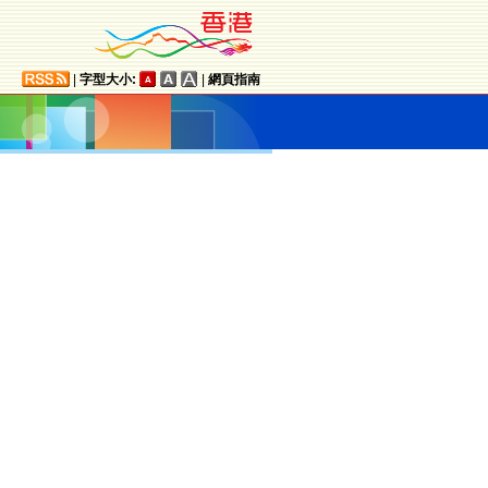
|
字型大小:
|
網頁指南