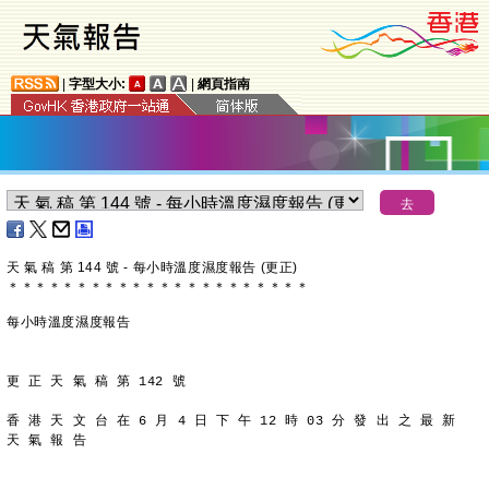
|
字型大小:
|
網頁指南
天 氣 稿 第 144 號 - 每小時溫度濕度報告 (更正)
＊
＊
＊
＊
＊
＊
＊
＊
＊
＊
＊
＊
＊
＊
＊
＊
＊
＊
＊
＊
＊
＊
每小時溫度濕度報告
更 正 天 氣 稿 第 142 號
香 港 天 文 台 在 6 月 4 日 下 午 12 時 03 分 發 出 之 最 新
天 氣 報 告