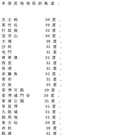
本 港 其 他 地 區 的 氣 溫 ：
京 士 柏            30 度 ，
黃 竹 坑            30 度 ，
打 鼓 嶺            32 度 ，
流 浮 山            30 度 ，
大 埔               29 度 ，
沙 田               31 度 ，
屯 門               31 度 ，
將 軍 澳            31 度 ，
西 貢               31 度 ，
長 洲               31 度 ，
赤 鱲 角            32 度 ，
青 衣               31 度 ，
石 崗               33 度 ，
荃 灣 可 觀         29 度 ，
荃 灣 城 門 谷      30 度 ，
香 港 公 園         31 度 ，
筲 箕 灣            31 度 ，
九 龍 城            31 度 ，
跑 馬 地            31 度 ，
黃 大 仙            30 度 ，
赤 柱               28 度 ，
觀 塘               31 度 ，