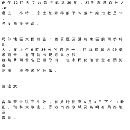
正 午 12 時 天 文 台 錄 得 氣 溫 30 度 ， 相 對 濕 度 百 分 之
78 。
過 去 一 小 時 ， 京 士 柏 錄 得 的 平 均 紫 外 線 指 數 是 10 
，
強 度 屬 於 甚 高 。
局 部 地 區 大 雨 報 告 ： 西 貢 區 及 港 島 東 區 的 雨 勢 特 
別
大 ， 在 上 午 9 時 30 分 的 過 去 一 小 時 錄 得 超 過 90 毫
米 雨 量 ， 有 可 能 出 現 嚴 重 水 浸 。
雖 然 暴 雨 警 告 已 經 取 消 ， 但 市 民 仍 須 警 覺 有 關 河 
道
氾 濫 可 能 帶 來 的 危 險 。
請 注 意 ：
雷 暴 警 告 現 正 生 效 ， 有 效 時 間 至 6 月 4 日 下 午 1 時
正 。 預 料 大 嶼 山 、 香 港 南 部 水 域 及 島 嶼 有 局 部 地 
區
雷 暴 。