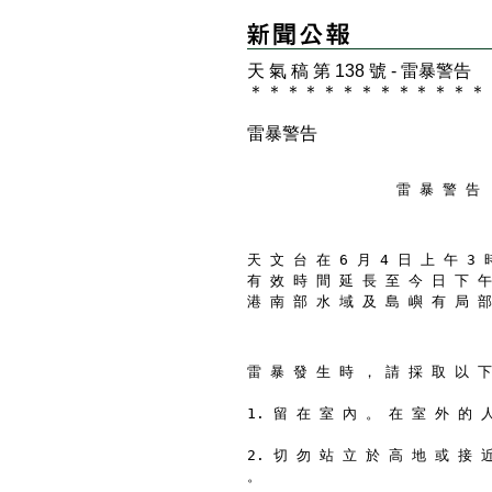
天 氣 稿 第 138 號 - 雷暴警告
＊
＊
＊
＊
＊
＊
＊
＊
＊
＊
＊
＊
＊
雷暴警告
                 雷 暴 警 告
天 文 台 在 6 月 4 日 上 午 3 
有 效 時 間 延 長 至 今 日 下 午
港 南 部 水 域 及 島 嶼 有 局 部
雷 暴 發 生 時 ， 請 採 取 以 下
1. 留 在 室 內 。 在 室 外 的 
2. 切 勿 站 立 於 高 地 或 接 
。