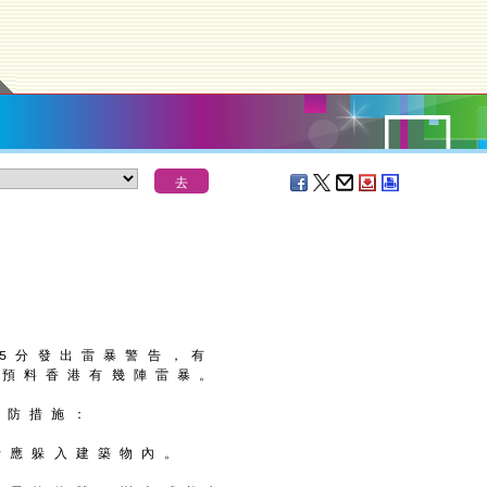
35 分 發 出 雷 暴 警 告 ， 有
 預 料 香 港 有 幾 陣 雷 暴 。
 防 措 施 ：
士 應 躲 入 建 築 物 內 。