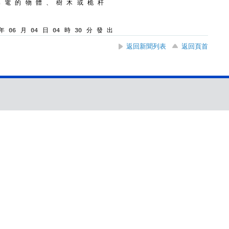
導 電 的 物 體 、 樹 木 或 桅 杆
 06 月 04 日 04 時 30 分 發 出
返回新聞列表
返回頁首