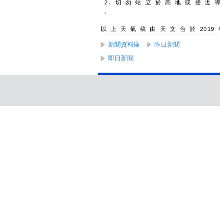
2. 切 勿 站 立 於 高 地 或 接 近 
。
以 上 天 氣 稿 由 天 文 台 於 2019 年
新聞資料庫
昨日新聞
即日新聞