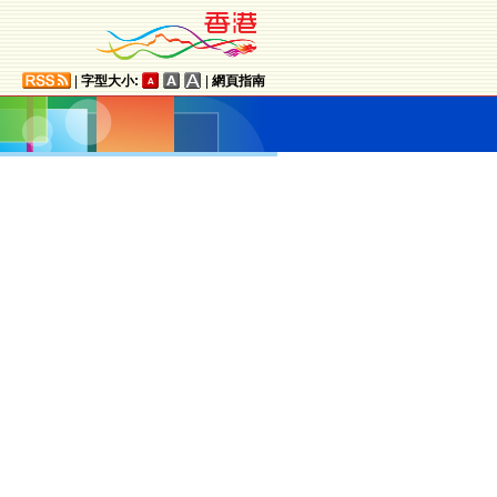
|
字型大小:
|
網頁指南