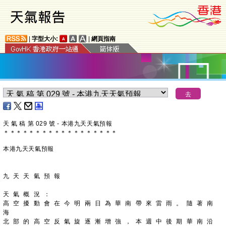
|
字型大小:
|
網頁指南
天 氣 稿 第 029 號 - 本港九天天氣預報
＊
＊
＊
＊
＊
＊
＊
＊
＊
＊
＊
＊
＊
＊
＊
＊
＊
＊
本港九天天氣預報
九 天 天 氣 預 報
天 氣 概 況 ：
高 空 擾 動 會 在 今 明 兩 日 為 華 南 帶 來 雷 雨 。 隨 著 南 
海
北 部 的 高 空 反 氣 旋 逐 漸 增 強 ， 本 週 中 後 期 華 南 沿 