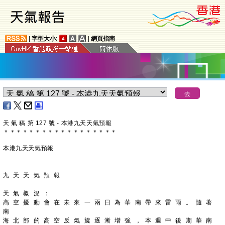
|
字型大小:
|
網頁指南
天 氣 稿 第 127 號 - 本港九天天氣預報
＊
＊
＊
＊
＊
＊
＊
＊
＊
＊
＊
＊
＊
＊
＊
＊
＊
＊
本港九天天氣預報
九 天 天 氣 預 報
天 氣 概 況 ：
高 空 擾 動 會 在 未 來 一 兩 日 為 華 南 帶 來 雷 雨 。 隨 著 
南
海 北 部 的 高 空 反 氣 旋 逐 漸 增 強 ， 本 週 中 後 期 華 南 