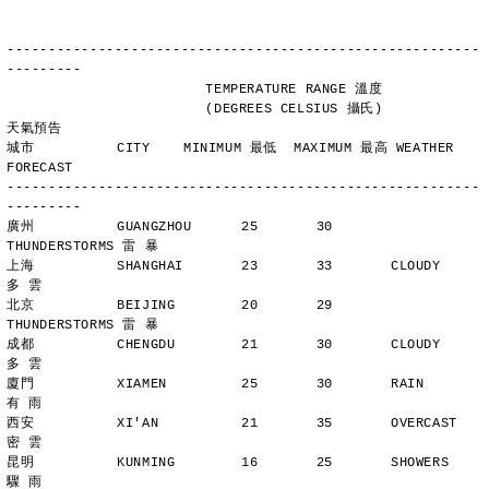
---------------------------------------------------------
---------
                        TEMPERATURE RANGE 溫度
                        (DEGREES CELSIUS 攝氏)      
天氣預告
城市          CITY    MINIMUM 最低  MAXIMUM 最高 WEATHER 
FORECAST
---------------------------------------------------------
---------
廣州          GUANGZHOU      25       30       
THUNDERSTORMS 雷 暴
上海          SHANGHAI       23       33       CLOUDY        
多 雲
北京          BEIJING        20       29       
THUNDERSTORMS 雷 暴
成都          CHENGDU        21       30       CLOUDY        
多 雲
廈門          XIAMEN         25       30       RAIN          
有 雨
西安          XI'AN          21       35       OVERCAST      
密 雲
昆明          KUNMING        16       25       SHOWERS       
驟 雨