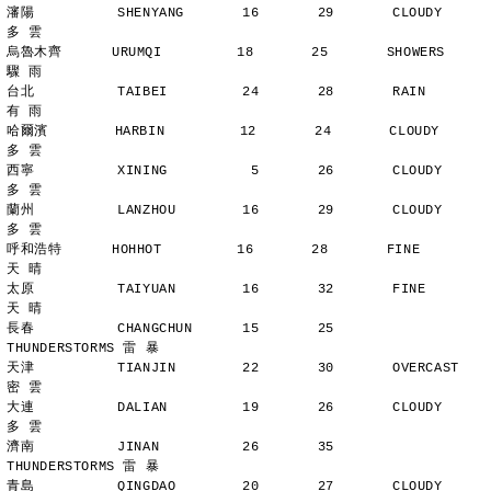
瀋陽          SHENYANG       16       29       CLOUDY        
多 雲
烏魯木齊      URUMQI         18       25       SHOWERS       
驟 雨
台北          TAIBEI         24       28       RAIN          
有 雨
哈爾濱        HARBIN         12       24       CLOUDY        
多 雲
西寧          XINING          5       26       CLOUDY        
多 雲
蘭州          LANZHOU        16       29       CLOUDY        
多 雲
呼和浩特      HOHHOT         16       28       FINE          
天 晴
太原          TAIYUAN        16       32       FINE          
天 晴
長春          CHANGCHUN      15       25       
THUNDERSTORMS 雷 暴
天津          TIANJIN        22       30       OVERCAST      
密 雲
大連          DALIAN         19       26       CLOUDY        
多 雲
濟南          JINAN          26       35       
THUNDERSTORMS 雷 暴
青島          QINGDAO        20       27       CLOUDY        