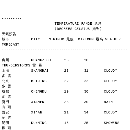
---------------------------------------------------------
---------
                        TEMPERATURE RANGE 溫度
                        (DEGREES CELSIUS 攝氏)      
天氣預告
城市          CITY    MINIMUM 最低  MAXIMUM 最高 WEATHER 
FORECAST
---------------------------------------------------------
---------
廣州          GUANGZHOU      25       30       
THUNDERSTORMS 雷 暴
上海          SHANGHAI       23       31       CLOUDY        
多 雲
北京          BEIJING        22       33       CLOUDY        
多 雲
成都          CHENGDU        19       30       CLOUDY        
多 雲
廈門          XIAMEN         25       30       RAIN          
有 雨
西安          XI'AN          21       34       CLOUDY        
多 雲
昆明          KUNMING        16       25       SHOWERS       
驟 雨