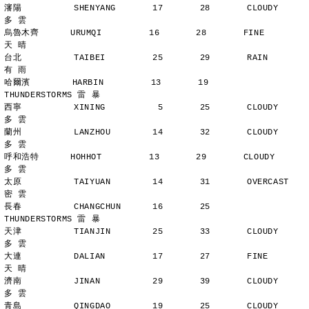
瀋陽          SHENYANG       17       28       CLOUDY        
多 雲
烏魯木齊      URUMQI         16       28       FINE          
天 晴
台北          TAIBEI         25       29       RAIN          
有 雨
哈爾濱        HARBIN         13       19       
THUNDERSTORMS 雷 暴
西寧          XINING          5       25       CLOUDY        
多 雲
蘭州          LANZHOU        14       32       CLOUDY        
多 雲
呼和浩特      HOHHOT         13       29       CLOUDY        
多 雲
太原          TAIYUAN        14       31       OVERCAST      
密 雲
長春          CHANGCHUN      16       25       
THUNDERSTORMS 雷 暴
天津          TIANJIN        25       33       CLOUDY        
多 雲
大連          DALIAN         17       27       FINE          
天 晴
濟南          JINAN          29       39       CLOUDY        
多 雲
青島          QINGDAO        19       25       CLOUDY        