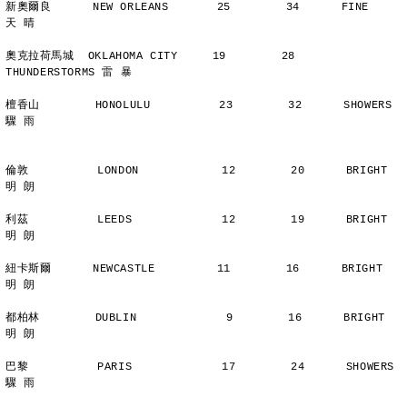
新奧爾良      NEW ORLEANS       25        34      FINE          
天 晴
奧克拉荷馬城  OKLAHOMA CITY     19        28      
THUNDERSTORMS 雷 暴
檀香山        HONOLULU          23        32      SHOWERS       
驟 雨
倫敦          LONDON            12        20      BRIGHT        
明 朗
利茲          LEEDS             12        19      BRIGHT        
明 朗
紐卡斯爾      NEWCASTLE         11        16      BRIGHT        
明 朗
都柏林        DUBLIN             9        16      BRIGHT        
明 朗
巴黎          PARIS             17        24      SHOWERS       
驟 雨