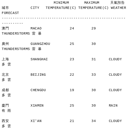
                        MINIMUM       MAXIMUM     天氣預告
城市          CITY   TEMPERATURE(C) TEMPERATURE(C) WEATHER 
FORECAST
---------------------------------------------------------
----------
澳門          MACAO             24        29      
THUNDERSTORMS 雷 暴
廣州          GUANGZHOU         25        30      
THUNDERSTORMS 雷 暴
上海          SHANGHAI          23        31      CLOUDY        
多 雲
北京          BEIJING           22        33      CLOUDY        
多 雲
成都          CHENGDU           19        30      CLOUDY        
多 雲
廈門          XIAMEN            25        30      RAIN          
有 雨
西安          XI'AN             21        34      CLOUDY        
多 雲