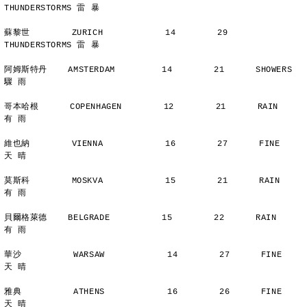
THUNDERSTORMS 雷 暴
蘇黎世        ZURICH            14        29      
THUNDERSTORMS 雷 暴
阿姆斯特丹    AMSTERDAM         14        21      SHOWERS       
驟 雨
哥本哈根      COPENHAGEN        12        21      RAIN          
有 雨
維也納        VIENNA            16        27      FINE          
天 晴
莫斯科        MOSKVA            15        21      RAIN          
有 雨
貝爾格萊德    BELGRADE          15        22      RAIN          
有 雨
華沙          WARSAW            14        27      FINE          
天 晴
雅典          ATHENS            16        26      FINE          
天 晴