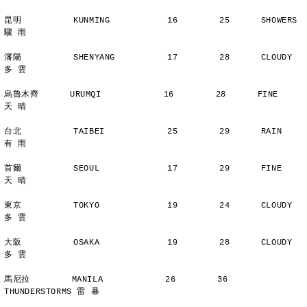
昆明          KUNMING           16        25      SHOWERS       
驟 雨
瀋陽          SHENYANG          17        28      CLOUDY        
多 雲
烏魯木齊      URUMQI            16        28      FINE          
天 晴
台北          TAIBEI            25        29      RAIN          
有 雨
首爾          SEOUL             17        29      FINE          
天 晴
東京          TOKYO             19        24      CLOUDY        
多 雲
大阪          OSAKA             19        28      CLOUDY        
多 雲
馬尼拉        MANILA            26        36      
THUNDERSTORMS 雷 暴