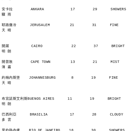
安卡拉        ANKARA            17        29      SHOWERS       
驟 雨
耶路撒冷      JERUSALEM         21        31      FINE          
天 晴
開羅          CAIRO             22        37      BRIGHT        
明 朗
開普敦        CAPE TOWN         13        21      MIST          
薄 霧
約翰內斯堡    JOHANNESBURG       8        19      FINE          
天 晴
布宜諾斯艾利斯BUENOS AIRES      11        19      BRIGHT        
明 朗
巴西利亞      BRASILIA          17        28      CLOUDY        
多 雲
里約熱內盧    RIO DE JANEIRO    18        30      SHOWERS       