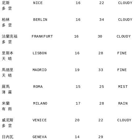
尼斯          NICE              16        22      CLOUDY        
多 雲
柏林          BERLIN            16        34      CLOUDY        
多 雲
法蘭克福      FRANKFURT         16        30      CLOUDY        
多 雲
里斯本        LISBON            16        28      FINE          
天 晴
馬德里        MADRID            19        33      FINE          
天 晴
羅馬          ROMA              15        25      MIST          
薄 霧
米蘭          MILANO            17        28      RAIN          
有 雨
威尼斯        VENICE            20        22      CLOUDY        
多 雲
日內瓦        GENEVA            14        29      