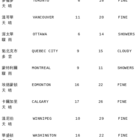
多倫多        TORONTO            6        16      FINE          
天 晴
溫哥華        VANCOUVER         11        20      FINE          
天 晴
渥太華        OTTAWA             6        14      SHOWERS       
驟 雨
魁北克市      QUEBEC CITY        9        15      CLOUDY        
多 雲
蒙特利爾      MONTREAL           9        11      SHOWERS       
驟 雨
埃德蒙頓      EDMONTON          16        22      FINE          
天 晴
卡爾加里      CALGARY           17        26      FINE          
天 晴
溫尼伯        WINNIPEG          10        29      FINE          
天 晴
華盛頓        WASHINGTON        16        22      FINE          