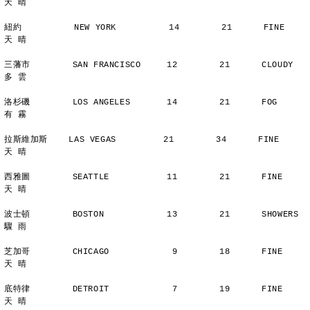
天 晴
紐約          NEW YORK          14        21      FINE          
天 晴
三藩市        SAN FRANCISCO     12        21      CLOUDY        
多 雲
洛杉磯        LOS ANGELES       14        21      FOG           
有 霧
拉斯維加斯    LAS VEGAS         21        34      FINE          
天 晴
西雅圖        SEATTLE           11        21      FINE          
天 晴
波士頓        BOSTON            13        21      SHOWERS       
驟 雨
芝加哥        CHICAGO            9        18      FINE          
天 晴
底特律        DETROIT            7        19      FINE          
天 晴