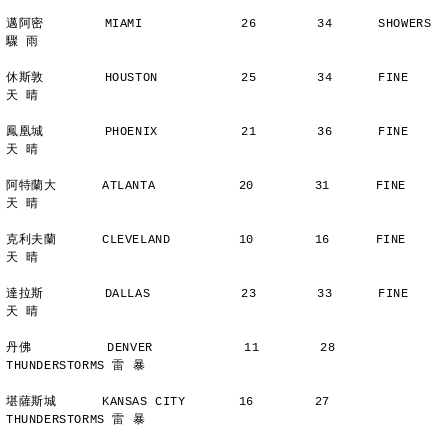
邁阿密        MIAMI             26        34      SHOWERS       
驟 雨
休斯敦        HOUSTON           25        34      FINE          
天 晴
鳳凰城        PHOENIX           21        36      FINE          
天 晴
阿特蘭大      ATLANTA           20        31      FINE          
天 晴
克利夫蘭      CLEVELAND         10        16      FINE          
天 晴
達拉斯        DALLAS            23        33      FINE          
天 晴
丹佛          DENVER            11        28      
THUNDERSTORMS 雷 暴
堪薩斯城      KANSAS CITY       16        27      
THUNDERSTORMS 雷 暴