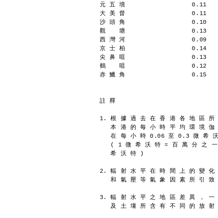
元 五 墳                  0.11
大 美 督                  0.11
沙 頭 角                  0.10
觀  　塘                  0.13
西 灣 河                  0.09
京 士 柏                  0.14
尖 鼻 咀                  0.13
鶴  　咀                  0.12
赤 鱲 角                  0.15
註 釋
1. 根 據 過 去 在 香 港 各 地 區 所
   本 港 的 每 小 時 平 均 環 境 伽
   在 每 小 時 0.06 至 0.3 微 希
   ( 1 微 希 沃 特 = 百 萬 分 之 
   希 沃 特 )
2. 輻 射 水 平 在 時 間 上 的 變 化
   和 氣 壓 等 氣 象 因 素 所 引 致
3. 輻 射 水 平 之 地 區 差 異 ， 一
   及 土 壤 所 含 有 不 同 的 放 射