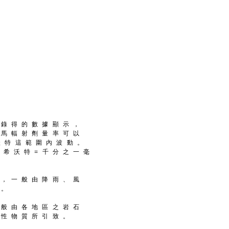
 錄 得 的 數 據 顯 示 ，
 馬 輻 射 劑 量 率 可 以
 沃 特 這 範 圍 內 波 動 。
一 希 沃 特 = 千 分 之 一 毫
 ， 一 般 由 降 雨 、 風
 。
 般 由 各 地 區 之 岩 石
 性 物 質 所 引 致 。