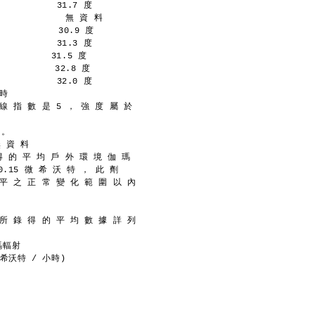
           31.7 度
             無 資 料
           30.9 度
           31.3 度
         31.5 度
          32.8 度
           32.0 度
 時
線 指 數 是 5 ， 強 度 屬 於
 。
無 資 料
 得 的 平 均 戶 外 環 境 伽 瑪
0.15 微 希 沃 特 ， 此 劑
 平 之 正 常 變 化 範 圍 以 內
 所 錄 得 的 平 均 數 據 詳 列
瑪輻射
(微希沃特 / 小時)