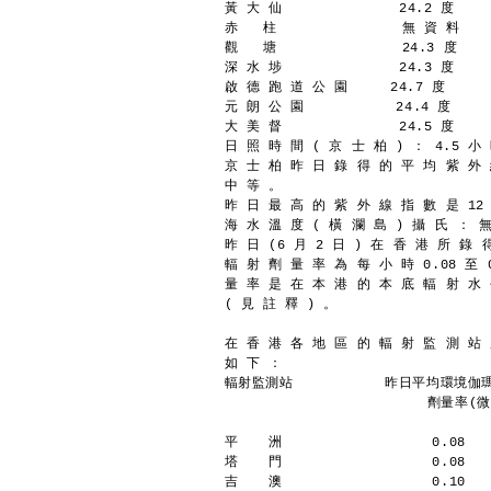
黃 大 仙              24.2 度    
赤   柱               無 資 料   
觀   塘               24.3 度    
深 水 埗              24.3 度    
啟 德 跑 道 公 園     24.7 度      
元 朗 公 園           24.4 度     
大 美 督              24.5 度    
日 照 時 間 ( 京 士 柏 ) ： 4.5 小
京 士 柏 昨 日 錄 得 的 平 均 紫 外 
中 等 。
昨 日 最 高 的 紫 外 線 指 數 是 12
海 水 溫 度 ( 橫 瀾 島 ) 攝 氏 ： 
昨 日 (6 月 2 日 ) 在 香 港 所 錄
輻 射 劑 量 率 為 每 小 時 0.08 至 
量 率 是 在 本 港 的 本 底 輻 射 水
( 見 註 釋 ) 。
在 香 港 各 地 區 的 輻 射 監 測 站
如 下 ：
輻射監測站           昨日平均環境伽
	                 劑量率
平  　洲                  0.08
塔  　門                  0.08
吉　  澳                  0.10