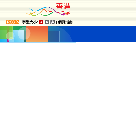
|
字型大小:
|
網頁指南