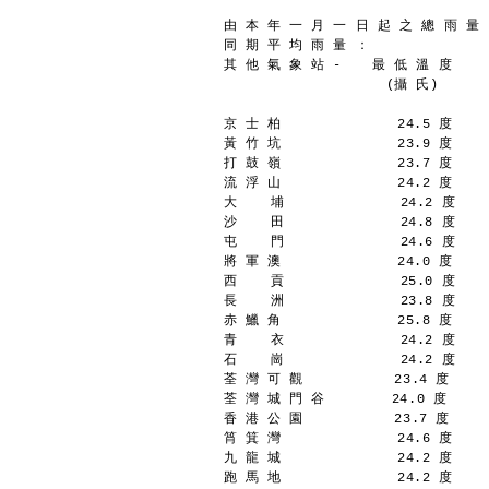
由 本 年 一 月 一 日 起 之 總 雨 量 ：
同 期 平 均 雨 量 ：               
其 他 氣 象 站 - 　 最 低 溫 度 　  
　 　 　 　 　   　 　(攝 氏)　　 　
京 士 柏              24.5 度    
黃 竹 坑              23.9 度    
打 鼓 嶺              23.7 度    
流 浮 山              24.2 度    
大    埔              24.2 度    
沙    田              24.8 度    
屯    門              24.6 度    
將 軍 澳              24.0 度    
西    貢              25.0 度    
長    洲              23.8 度    
赤 鱲 角              25.8 度    
青    衣              24.2 度    
石    崗              24.2 度    
荃 灣 可 觀           23.4 度     
荃 灣 城 門 谷        24.0 度      
香 港 公 園           23.7 度     
筲 箕 灣              24.6 度    
九 龍 城              24.2 度    
跑 馬 地              24.2 度    