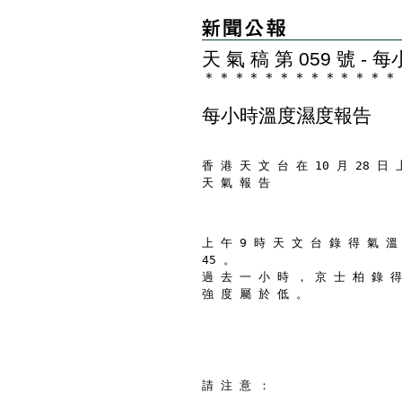
天 氣 稿 第 059 號 
＊
＊
＊
＊
＊
＊
＊
＊
＊
＊
＊
＊
＊
每小時溫度濕度報告
香 港 天 文 台 在 10 月 28 日 
天 氣 報 告
上 午 9 時 天 文 台 錄 得 氣 溫
45 。
過 去 一 小 時 ， 京 士 柏 錄 得
強 度 屬 於 低 。
請 注 意 ：