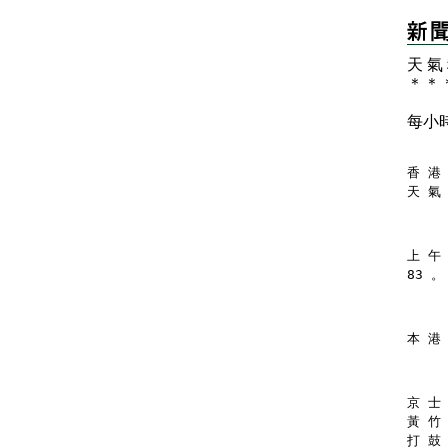
天 氣
＊
＊
每小
香 港 
天 氣
上 午
83 。
本 港
京 士 
黃 竹 
打 鼓 