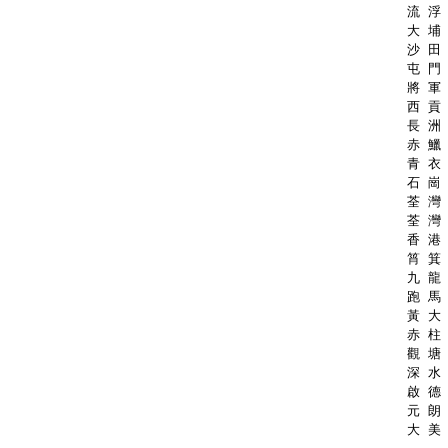
流 浮 
大 埔 
沙 田 
屯 門 
將 軍 
西 貢 
長 洲 
赤 鱲 
青 衣 
石 崗 
荃 灣 
荃 灣 
香 港 
筲 箕 
九 龍 
跑 馬 
黃 大 
赤 柱 
觀 塘 
深 水 
啟 德 
元 朗 
大 美 