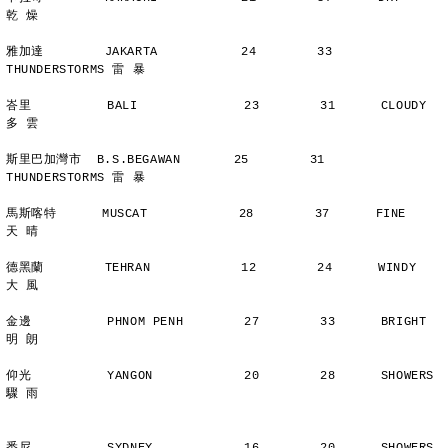
乾 燥
雅加達        JAKARTA           24        33      
THUNDERSTORMS 雷 暴
峇里          BALI              23        31      CLOUDY        
多 雲
斯里巴加灣市  B.S.BEGAWAN       25        31      
THUNDERSTORMS 雷 暴
馬斯喀特      MUSCAT            28        37      FINE          
天 晴
德黑蘭        TEHRAN            12        24      WINDY         
大 風
金邊          PHNOM PENH        27        33      BRIGHT        
明 朗
仰光          YANGON            20        28      SHOWERS       
驟 雨