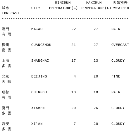
                        MINIMUM       MAXIMUM     天氣預告
城市          CITY   TEMPERATURE(C) TEMPERATURE(C) WEATHER 
FORECAST
---------------------------------------------------------
----------
澳門          MACAO             22        27      RAIN          
有 雨
廣州          GUANGZHOU         21        27      OVERCAST      
密 雲
上海          SHANGHAI          17        23      CLOUDY        
多 雲
北京          BEIJING            4        20      FINE          
天 晴
成都          CHENGDU           13        18      RAIN          
有 雨
廈門          XIAMEN            20        26      CLOUDY        
多 雲
西安          XI'AN              7        20      CLOUDY        
多 雲