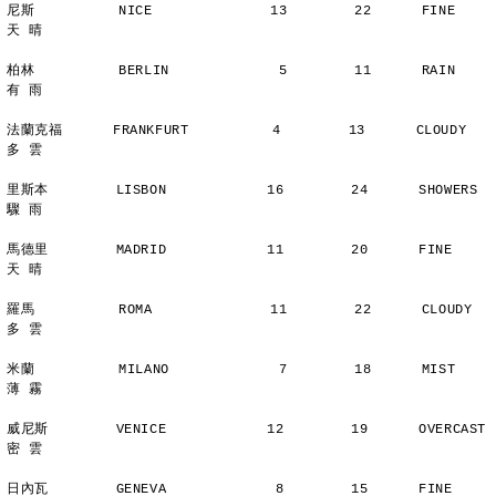
尼斯          NICE              13        22      FINE          
天 晴
柏林          BERLIN             5        11      RAIN          
有 雨
法蘭克福      FRANKFURT          4        13      CLOUDY        
多 雲
里斯本        LISBON            16        24      SHOWERS       
驟 雨
馬德里        MADRID            11        20      FINE          
天 晴
羅馬          ROMA              11        22      CLOUDY        
多 雲
米蘭          MILANO             7        18      MIST          
薄 霧
威尼斯        VENICE            12        19      OVERCAST      
密 雲
日內瓦        GENEVA             8        15      FINE          