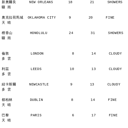
新奧爾良      NEW ORLEANS       18        21      SHOWERS       
驟 雨
奧克拉荷馬城  OKLAHOMA CITY      9        20      FINE          
天 晴
檀香山        HONOLULU          24        31      SHOWERS       
驟 雨
倫敦          LONDON             8        14      CLOUDY        
多 雲
利茲          LEEDS             10        13      CLOUDY        
多 雲
紐卡斯爾      NEWCASTLE          9        13      CLOUDY        
多 雲
都柏林        DUBLIN             8        14      FINE          
天 晴
巴黎          PARIS              6        17      FINE          
天 晴