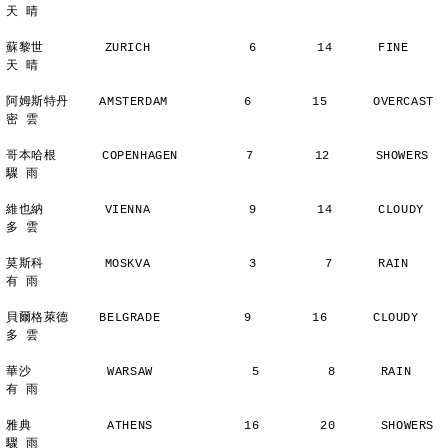
天 晴
蘇黎世        ZURICH             6        14      FINE          
天 晴
阿姆斯特丹    AMSTERDAM          6        15      OVERCAST      
密 雲
哥本哈根      COPENHAGEN         7        12      SHOWERS       
驟 雨
維也納        VIENNA             9        14      CLOUDY        
多 雲
莫斯科        MOSKVA             3         7      RAIN          
有 雨
貝爾格萊德    BELGRADE           9        16      CLOUDY        
多 雲
華沙          WARSAW             5         8      RAIN          
有 雨
雅典          ATHENS            16        20      SHOWERS       
驟 雨