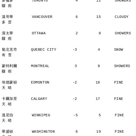
多倫多        TORONTO            4        12      SHOWERS       
驟 雨
溫哥華        VANCOUVER          6        15      CLOUDY        
多 雲
渥太華        OTTAWA             2         9      SHOWERS       
驟 雨
魁北克市      QUEBEC CITY       -3         4      SNOW          
有 雪
蒙特利爾      MONTREAL           3         8      SHOWERS       
驟 雨
埃德蒙頓      EDMONTON          -2        16      FINE          
天 晴
卡爾加里      CALGARY           -2        17      FINE          
天 晴
溫尼伯        WINNIPEG          -5         5      FINE          
天 晴
華盛頓        WASHINGTON         6        19      FINE          