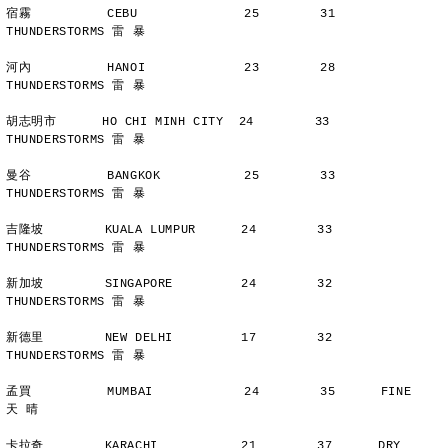
宿霧          CEBU              25        31      
THUNDERSTORMS 雷 暴
河內          HANOI             23        28      
THUNDERSTORMS 雷 暴
胡志明市      HO CHI MINH CITY  24        33      
THUNDERSTORMS 雷 暴
曼谷          BANGKOK           25        33      
THUNDERSTORMS 雷 暴
吉隆坡        KUALA LUMPUR      24        33      
THUNDERSTORMS 雷 暴
新加坡        SINGAPORE         24        32      
THUNDERSTORMS 雷 暴
新德里        NEW DELHI         17        32      
THUNDERSTORMS 雷 暴
孟買          MUMBAI            24        35      FINE          
天 晴
卡拉奇        KARACHI           21        37      DRY           