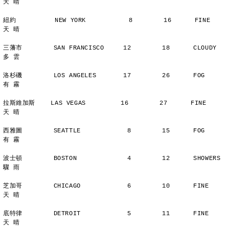
天 晴
紐約          NEW YORK           8        16      FINE          
天 晴
三藩市        SAN FRANCISCO     12        18      CLOUDY        
多 雲
洛杉磯        LOS ANGELES       17        26      FOG           
有 霧
拉斯維加斯    LAS VEGAS         16        27      FINE          
天 晴
西雅圖        SEATTLE            8        15      FOG           
有 霧
波士頓        BOSTON             4        12      SHOWERS       
驟 雨
芝加哥        CHICAGO            6        10      FINE          
天 晴
底特律        DETROIT            5        11      FINE          
天 晴