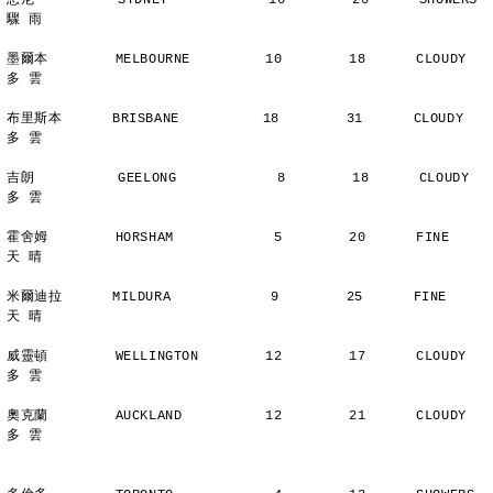
悉尼          SYDNEY            16        20      SHOWERS       
驟 雨
墨爾本        MELBOURNE         10        18      CLOUDY        
多 雲
布里斯本      BRISBANE          18        31      CLOUDY        
多 雲
吉朗          GEELONG            8        18      CLOUDY        
多 雲
霍舍姆        HORSHAM            5        20      FINE          
天 晴
米爾迪拉      MILDURA            9        25      FINE          
天 晴
威靈頓        WELLINGTON        12        17      CLOUDY        
多 雲
奧克蘭        AUCKLAND          12        21      CLOUDY        
多 雲