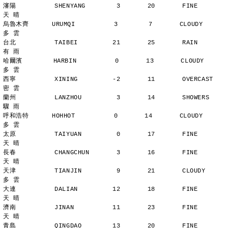
瀋陽          SHENYANG        3       20       FINE          
天 晴
烏魯木齊      URUMQI          3        7       CLOUDY        
多 雲
台北          TAIBEI         21       25       RAIN          
有 雨
哈爾濱        HARBIN          0       13       CLOUDY        
多 雲
西寧          XINING         -2       11       OVERCAST      
密 雲
蘭州          LANZHOU         3       14       SHOWERS       
驟 雨
呼和浩特      HOHHOT          0       14       CLOUDY        
多 雲
太原          TAIYUAN         0       17       FINE          
天 晴
長春          CHANGCHUN       3       16       FINE          
天 晴
天津          TIANJIN         9       21       CLOUDY        
多 雲
大連          DALIAN         12       18       FINE          
天 晴
濟南          JINAN          11       23       FINE          
天 晴
青島          QINGDAO        13       20       FINE          