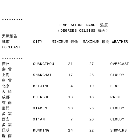
---------------------------------------------------------
---------
                        TEMPERATURE RANGE 溫度
                        (DEGREES CELSIUS 攝氏)      
天氣預告
城市          CITY    MINIMUM 最低  MAXIMUM 最高 WEATHER 
FORECAST
---------------------------------------------------------
---------
廣州          GUANGZHOU      21       27       OVERCAST      
密 雲
上海          SHANGHAI       17       23       CLOUDY        
多 雲
北京          BEIJING         4       19       FINE          
天 晴
成都          CHENGDU        13       18       RAIN          
有 雨
廈門          XIAMEN         20       26       CLOUDY        
多 雲
西安          XI'AN           7       20       CLOUDY        
多 雲
昆明          KUNMING        14       22       SHOWERS       
驟 雨