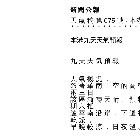
天 氣 稿 第 075 號 
＊
＊
＊
＊
＊
＊
＊
＊
＊
＊
＊
＊
＊
本港九天天氣預報
九 天 天 氣 預 報
天 氣 概 況 ：
隨 著 華 南 上 空 的 高 
兩 三 日
該 區 漸 轉 天 晴 。 預 
期 六 抵
達 華 南 沿 岸 ， 下 週 
乾 燥 ，
早 晚 較 涼 ， 日 夜 溫 