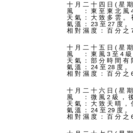
十 月 二 十 四 日 ( 星 期
風 ： 東 至 東 北 風 4
天 氣 ： 大 致 多 雲 。 
氣 溫 ： 23 至 27 度 。
相 對 濕 度 ： 百 分 之 7
十 月 二 十 五 日 ( 星 期
風 ： 東 風 3 至 4 級
天 氣 ： 部 分 時 間 有 
氣 溫 ： 24 至 28 度 。
相 對 濕 度 ： 百 分 之 6
十 月 二 十 六 日 ( 星 期
風 ： 微 風 2 級 ， 後
天 氣 ： 大 致 天 晴 ， 
氣 溫 ： 24 至 29 度 。
相 對 濕 度 ： 百 分 之 6