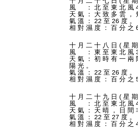
十 月 二 十 七 日 ( 星 期
風 ： 北 至 東 北 風 4
天 氣 ： 大 致 多 雲 ， 
氣 溫 ： 22 至 26 度 。
相 對 濕 度 ： 百 分 之 6
十 月 二 十 八 日 ( 星 期
風 ： 東 至 東 北 風 3
天 氣 ： 初 時 有 一 兩 
陽 光 。
氣 溫 ： 22 至 26 度 。
相 對 濕 度 ： 百 分 之 5
十 月 二 十 九 日 ( 星 期
風 ： 北 至 東 北 風 4
天 氣 ： 天 晴 ， 日 間 
氣 溫 ： 22 至 27 度 。
相 對 濕 度 ： 百 分 之 4