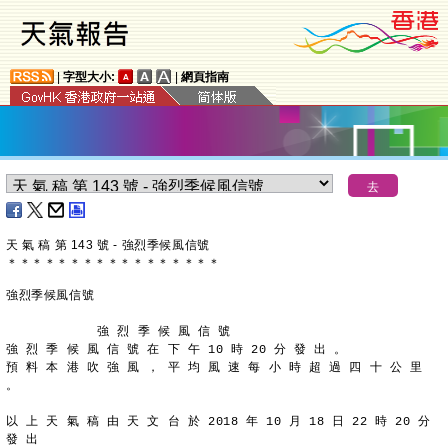
|
字型大小:
|
網頁指南
天 氣 稿 第 143 號 - 強烈季候風信號
＊
＊
＊
＊
＊
＊
＊
＊
＊
＊
＊
＊
＊
＊
＊
＊
＊
強烈季候風信號
            強 烈 季 候 風 信 號
強 烈 季 候 風 信 號 在 下 午 10 時 20 分 發 出 。
預 料 本 港 吹 強 風 ， 平 均 風 速 每 小 時 超 過 四 十 公 里 
。
以 上 天 氣 稿 由 天 文 台 於 2018 年 10 月 18 日 22 時 20 分 
發 出