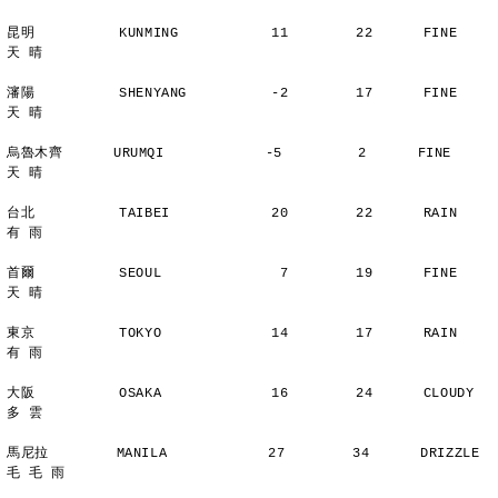
昆明          KUNMING           11        22      FINE          
天 晴
瀋陽          SHENYANG          -2        17      FINE          
天 晴
烏魯木齊      URUMQI            -5         2      FINE          
天 晴
台北          TAIBEI            20        22      RAIN          
有 雨
首爾          SEOUL              7        19      FINE          
天 晴
東京          TOKYO             14        17      RAIN          
有 雨
大阪          OSAKA             16        24      CLOUDY        
多 雲
馬尼拉        MANILA            27        34      DRIZZLE    
毛 毛 雨