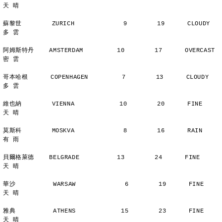
天 晴
蘇黎世        ZURICH             9        19      CLOUDY        
多 雲
阿姆斯特丹    AMSTERDAM         10        17      OVERCAST      
密 雲
哥本哈根      COPENHAGEN         7        13      CLOUDY        
多 雲
維也納        VIENNA            10        20      FINE          
天 晴
莫斯科        MOSKVA             8        16      RAIN          
有 雨
貝爾格萊德    BELGRADE          13        24      FINE          
天 晴
華沙          WARSAW             6        19      FINE          
天 晴
雅典          ATHENS            15        23      FINE          
天 晴