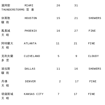
邁阿密        MIAMI             26        31      
THUNDERSTORMS 雷 暴
休斯敦        HOUSTON           15        21      SHOWERS       
驟 雨
鳳凰城        PHOENIX           16        27      FINE          
天 晴
阿特蘭大      ATLANTA           11        21      FINE          
天 晴
克利夫蘭      CLEVELAND          5         9      CLOUDY        
多 雲
達拉斯        DALLAS            11        16      SHOWERS       
驟 雨
丹佛          DENVER             2        17      FINE          
天 晴
堪薩斯城      KANSAS CITY        7        17      FINE          
天 晴