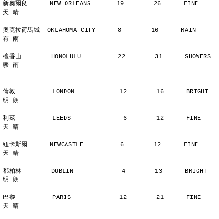
新奧爾良      NEW ORLEANS       19        26      FINE          
天 晴
奧克拉荷馬城  OKLAHOMA CITY      8        16      RAIN          
有 雨
檀香山        HONOLULU          22        31      SHOWERS       
驟 雨
倫敦          LONDON            12        16      BRIGHT        
明 朗
利茲          LEEDS              6        12      FINE          
天 晴
紐卡斯爾      NEWCASTLE          6        12      FINE          
天 晴
都柏林        DUBLIN             4        13      BRIGHT        
明 朗
巴黎          PARIS             12        21      FINE          
天 晴