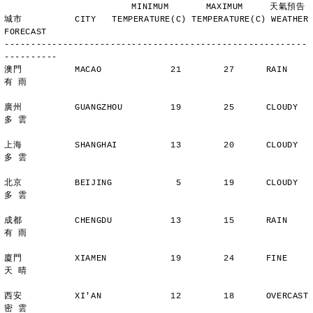
                        MINIMUM       MAXIMUM     天氣預告
城市          CITY   TEMPERATURE(C) TEMPERATURE(C) WEATHER 
FORECAST
---------------------------------------------------------
----------
澳門          MACAO             21        27      RAIN          
有 雨
廣州          GUANGZHOU         19        25      CLOUDY        
多 雲
上海          SHANGHAI          13        20      CLOUDY        
多 雲
北京          BEIJING            5        19      CLOUDY        
多 雲
成都          CHENGDU           13        15      RAIN          
有 雨
廈門          XIAMEN            19        24      FINE          
天 晴
西安          XI'AN             12        18      OVERCAST      
密 雲