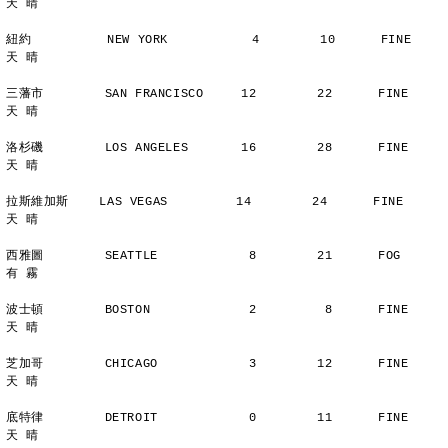
天 晴
紐約          NEW YORK           4        10      FINE          
天 晴
三藩市        SAN FRANCISCO     12        22      FINE          
天 晴
洛杉磯        LOS ANGELES       16        28      FINE          
天 晴
拉斯維加斯    LAS VEGAS         14        24      FINE          
天 晴
西雅圖        SEATTLE            8        21      FOG           
有 霧
波士頓        BOSTON             2         8      FINE          
天 晴
芝加哥        CHICAGO            3        12      FINE          
天 晴
底特律        DETROIT            0        11      FINE          
天 晴