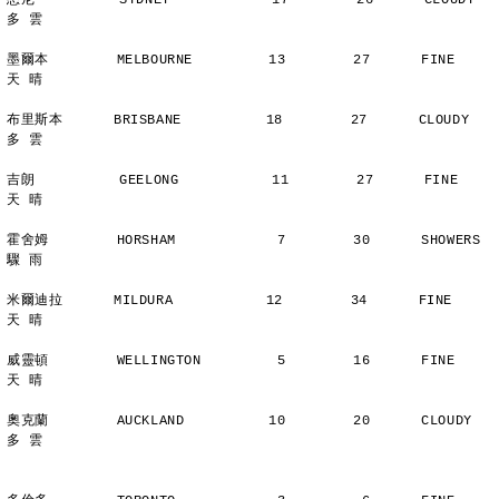
悉尼          SYDNEY            17        26      CLOUDY        
多 雲
墨爾本        MELBOURNE         13        27      FINE          
天 晴
布里斯本      BRISBANE          18        27      CLOUDY        
多 雲
吉朗          GEELONG           11        27      FINE          
天 晴
霍舍姆        HORSHAM            7        30      SHOWERS       
驟 雨
米爾迪拉      MILDURA           12        34      FINE          
天 晴
威靈頓        WELLINGTON         5        16      FINE          
天 晴
奧克蘭        AUCKLAND          10        20      CLOUDY        
多 雲