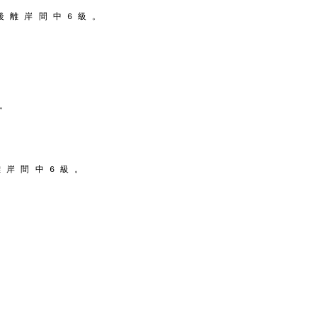
後 離 岸 間 中 6 級 。
。
 。
離 岸 間 中 6 級 。
。