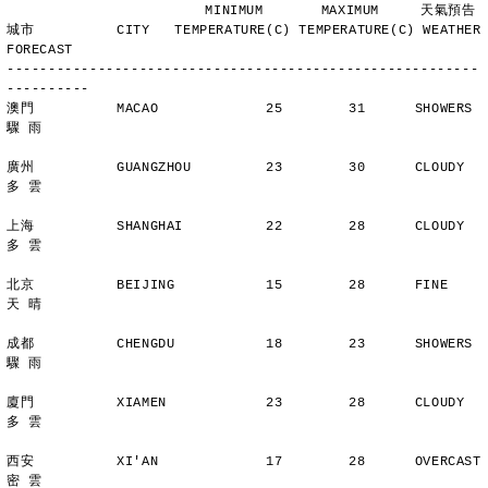
                        MINIMUM       MAXIMUM     天氣預告
城市          CITY   TEMPERATURE(C) TEMPERATURE(C) WEATHER 
FORECAST
---------------------------------------------------------
----------
澳門          MACAO             25        31      SHOWERS       
驟 雨
廣州          GUANGZHOU         23        30      CLOUDY        
多 雲
上海          SHANGHAI          22        28      CLOUDY        
多 雲
北京          BEIJING           15        28      FINE          
天 晴
成都          CHENGDU           18        23      SHOWERS       
驟 雨
廈門          XIAMEN            23        28      CLOUDY        
多 雲
西安          XI'AN             17        28      OVERCAST      
密 雲