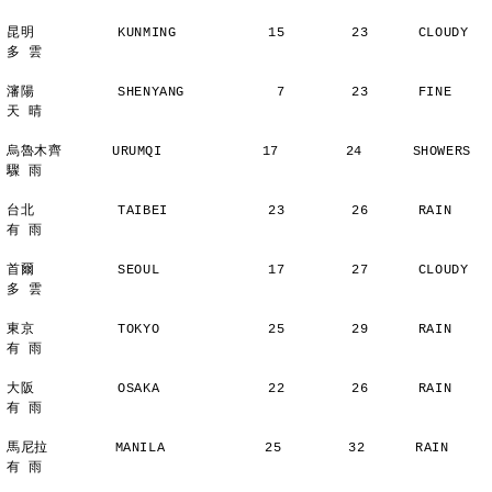
昆明          KUNMING           15        23      CLOUDY        
多 雲
瀋陽          SHENYANG           7        23      FINE          
天 晴
烏魯木齊      URUMQI            17        24      SHOWERS       
驟 雨
台北          TAIBEI            23        26      RAIN          
有 雨
首爾          SEOUL             17        27      CLOUDY        
多 雲
東京          TOKYO             25        29      RAIN          
有 雨
大阪          OSAKA             22        26      RAIN          
有 雨
馬尼拉        MANILA            25        32      RAIN          
有 雨