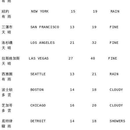
有 雨
紐約          NEW YORK          15        19      RAIN          
有 雨
三藩市        SAN FRANCISCO     13        19      FINE          
天 晴
洛杉磯        LOS ANGELES       21        32      FINE          
天 晴
拉斯維加斯    LAS VEGAS         27        40      FINE          
天 晴
西雅圖        SEATTLE           13        21      RAIN          
有 雨
波士頓        BOSTON            14        18      CLOUDY        
多 雲
芝加哥        CHICAGO           16        20      CLOUDY        
多 雲
底特律        DETROIT           14        18      SHOWERS       
驟 雨