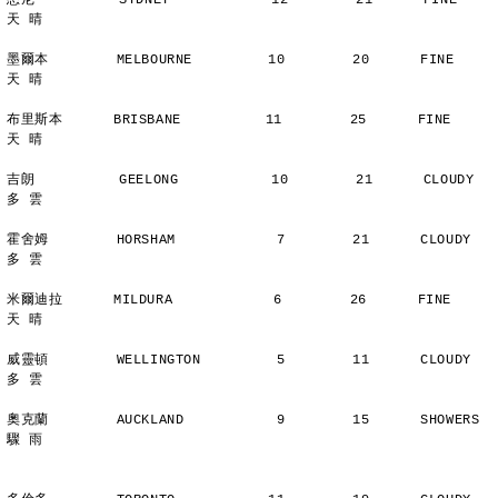
悉尼          SYDNEY            12        21      FINE          
天 晴
墨爾本        MELBOURNE         10        20      FINE          
天 晴
布里斯本      BRISBANE          11        25      FINE          
天 晴
吉朗          GEELONG           10        21      CLOUDY        
多 雲
霍舍姆        HORSHAM            7        21      CLOUDY        
多 雲
米爾迪拉      MILDURA            6        26      FINE          
天 晴
威靈頓        WELLINGTON         5        11      CLOUDY        
多 雲
奧克蘭        AUCKLAND           9        15      SHOWERS       
驟 雨