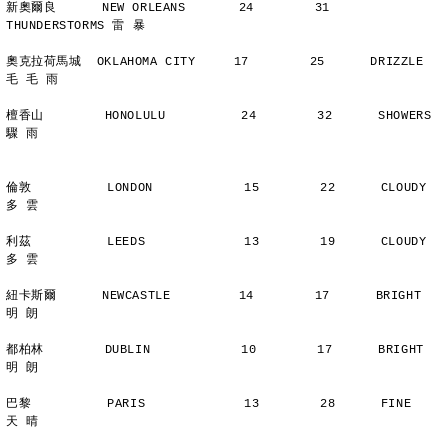
新奧爾良      NEW ORLEANS       24        31      
THUNDERSTORMS 雷 暴
奧克拉荷馬城  OKLAHOMA CITY     17        25      DRIZZLE    
毛 毛 雨
檀香山        HONOLULU          24        32      SHOWERS       
驟 雨
倫敦          LONDON            15        22      CLOUDY        
多 雲
利茲          LEEDS             13        19      CLOUDY        
多 雲
紐卡斯爾      NEWCASTLE         14        17      BRIGHT        
明 朗
都柏林        DUBLIN            10        17      BRIGHT        
明 朗
巴黎          PARIS             13        28      FINE          
天 晴