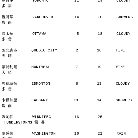
多倫多        TORONTO           11        19      CLOUDY        
多 雲
溫哥華        VANCOUVER         14        16      SHOWERS       
驟 雨
渥太華        OTTAWA             5        18      CLOUDY        
多 雲
魁北克市      QUEBEC CITY        2        16      FINE          
天 晴
蒙特利爾      MONTREAL           7        19      FINE          
天 晴
埃德蒙頓      EDMONTON           8        13      CLOUDY        
多 雲
卡爾加里      CALGARY           10        14      SHOWERS       
驟 雨
溫尼伯        WINNIPEG          16        25      
THUNDERSTORMS 雷 暴
華盛頓        WASHINGTON        16        21      RAIN          