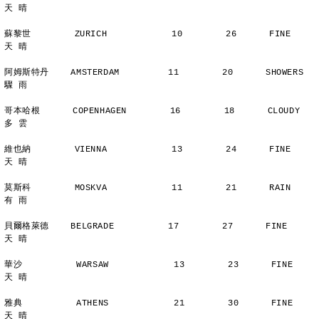
天 晴
蘇黎世        ZURICH            10        26      FINE          
天 晴
阿姆斯特丹    AMSTERDAM         11        20      SHOWERS       
驟 雨
哥本哈根      COPENHAGEN        16        18      CLOUDY        
多 雲
維也納        VIENNA            13        24      FINE          
天 晴
莫斯科        MOSKVA            11        21      RAIN          
有 雨
貝爾格萊德    BELGRADE          17        27      FINE          
天 晴
華沙          WARSAW            13        23      FINE          
天 晴
雅典          ATHENS            21        30      FINE          
天 晴