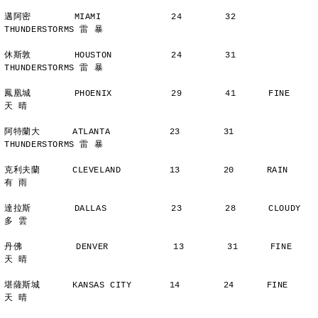
邁阿密        MIAMI             24        32      
THUNDERSTORMS 雷 暴
休斯敦        HOUSTON           24        31      
THUNDERSTORMS 雷 暴
鳳凰城        PHOENIX           29        41      FINE          
天 晴
阿特蘭大      ATLANTA           23        31      
THUNDERSTORMS 雷 暴
克利夫蘭      CLEVELAND         13        20      RAIN          
有 雨
達拉斯        DALLAS            23        28      CLOUDY        
多 雲
丹佛          DENVER            13        31      FINE          
天 晴
堪薩斯城      KANSAS CITY       14        24      FINE          
天 晴