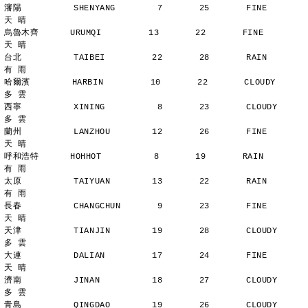
瀋陽          SHENYANG        7       25       FINE          
天 晴
烏魯木齊      URUMQI         13       22       FINE          
天 晴
台北          TAIBEI         22       28       RAIN          
有 雨
哈爾濱        HARBIN         10       22       CLOUDY        
多 雲
西寧          XINING          8       23       CLOUDY        
多 雲
蘭州          LANZHOU        12       26       FINE          
天 晴
呼和浩特      HOHHOT          8       19       RAIN          
有 雨
太原          TAIYUAN        13       22       RAIN          
有 雨
長春          CHANGCHUN       9       23       FINE          
天 晴
天津          TIANJIN        19       28       CLOUDY        
多 雲
大連          DALIAN         17       24       FINE          
天 晴
濟南          JINAN          18       27       CLOUDY        
多 雲
青島          QINGDAO        19       26       CLOUDY        