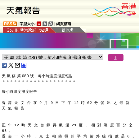
|
字型大小:
|
網頁指南
天 氣 稿 第 080 號 - 每小時溫度濕度報告
＊
＊
＊
＊
＊
＊
＊
＊
＊
＊
＊
＊
＊
＊
＊
＊
＊
＊
＊
每小時溫度濕度報告
香 港 天 文 台 在 9 月 9 日 下 午 12 時 02 分 發 出 之 最 新
天 氣 報 告
正 午 12 時 天 文 台 錄 得 氣 溫 29 度 ， 相 對 濕 度 百 分 之
68 。
過 去 一 小 時 ， 京 士 柏 錄 得 的 平 均 紫 外 線 指 數 是 6 ，