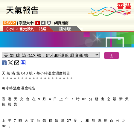
|
字型大小:
|
網頁指南
天 氣 稿 第 043 號 - 每小時溫度濕度報告
＊
＊
＊
＊
＊
＊
＊
＊
＊
＊
＊
＊
＊
＊
＊
＊
＊
＊
＊
每小時溫度濕度報告
香 港 天 文 台 在 9 月 4 日 上 午 7 時 02 分 發 出 之 最 新 天
氣 報 告
上 午 7 時 天 文 台 錄 得 氣 溫 27 度 ， 相 對 濕 度 百 分 之
88 。