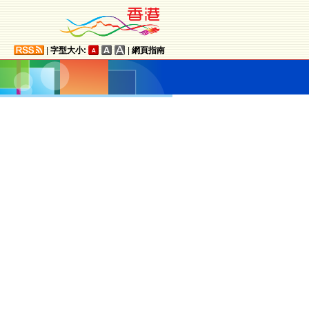
|
字型大小:
|
網頁指南