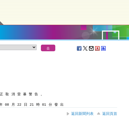
 正 取 消 雷 暴 警 告 。
 08 月 22 日 21 時 01 分 發 出
返回新聞列表
返回頁首