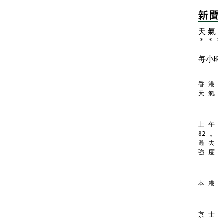
天 氣
＊
＊
每小
香 港 
天 氣
上 午
82 。
過 去
強 度
本 港
京 士 