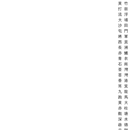
黃 竹 
打 鼓 
流 浮 
大 埔 
沙 田 
屯 門 
將 軍 
西 貢 
長 洲 
赤 鱲 
青 衣 
石 崗 
荃 灣 
荃 灣 
香 港 
筲 箕 
九 龍 
跑 馬 
黃 大 
赤 柱 
觀 塘 
深 水 
啟 德 