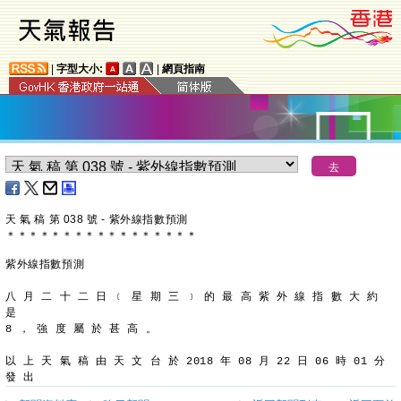
|
字型大小:
|
網頁指南
天 氣 稿 第 038 號 - 紫外線指數預測
＊
＊
＊
＊
＊
＊
＊
＊
＊
＊
＊
＊
＊
＊
＊
＊
＊
紫外線指數預測
八 月 二 十 二 日 ﹝ 星 期 三 ﹞ 的 最 高 紫 外 線 指 數 大 約 
是
8 ， 強 度 屬 於 甚 高 。
以 上 天 氣 稿 由 天 文 台 於 2018 年 08 月 22 日 06 時 01 分 
發 出