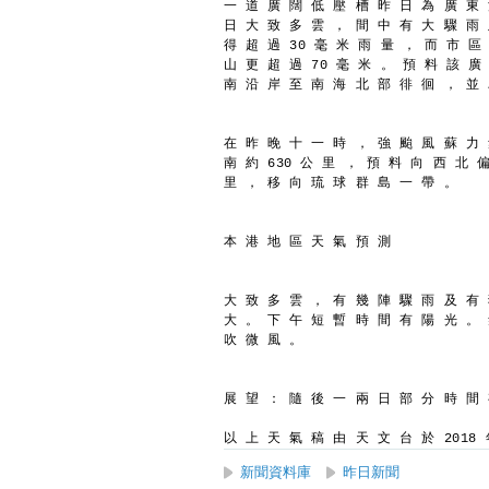
一 道 廣 闊 低 壓 槽 昨 日 為 廣 東
日 大 致 多 雲 ， 間 中 有 大 驟 雨
得 超 過 30 毫 米 雨 量 ， 而 市 區
山 更 超 過 70 毫 米 。 預 料 該 廣
南 沿 岸 至 南 海 北 部 徘 徊 ， 並
在 昨 晚 十 一 時 ， 強 颱 風 蘇 力
南 約 630 公 里 ， 預 料 向 西 北 
里 ， 移 向 琉 球 群 島 一 帶 。
本 港 地 區 天 氣 預 測
大 致 多 雲 ， 有 幾 陣 驟 雨 及 有
大 。 下 午 短 暫 時 間 有 陽 光 。 
吹 微 風 。
展 望 ： 隨 後 一 兩 日 部 分 時 間
以 上 天 氣 稿 由 天 文 台 於 2018 年
新聞資料庫
昨日新聞