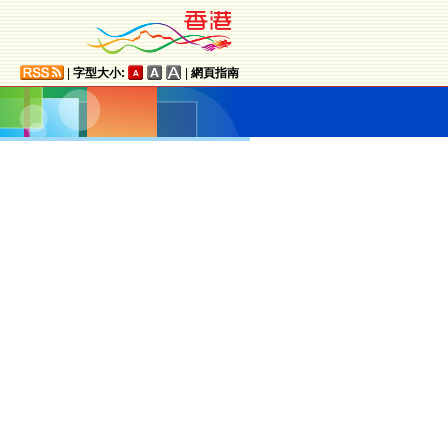
|
字型大小:
|
網頁指南