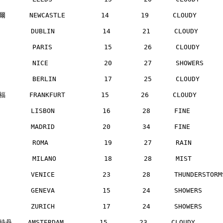
      NEWCASTLE         14        19      CLOUDY     
       DUBLIN            14        21      CLOUDY     
        PARIS             15        26      CLOUDY    
        NICE              20        27      SHOWERS   
        BERLIN            17        25      CLOUDY    
      FRANKFURT         15        26      CLOUDY     
       LISBON            16        28      FINE       
       MADRID            20        34      FINE       
        ROMA              19        27      RAIN      
        MILANO            18        28      MIST      
       VENICE            23        28      THUNDERSTOR
       GENEVA            15        24      SHOWERS    
       ZURICH            17        24      SHOWERS    
丹    AMSTERDAM         15        23      CLOUDY      