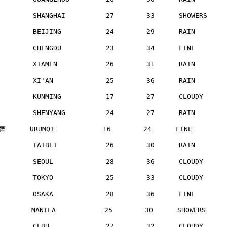
        SHANGHAI          27        33      SHOWERS   
        BEIJING           24        29      RAIN      
        CHENGDU           23        34      FINE      
        XIAMEN            26        31      RAIN      
        XI'AN             25        36      RAIN      
        KUNMING           17        27      CLOUDY    
        SHENYANG          24        27      RAIN      
      URUMQI            16        24      FINE       
        TAIBEI            26        30      RAIN      
        SEOUL             28        36      CLOUDY    
        TOKYO             25        33      CLOUDY    
        OSAKA             28        36      FINE      
       MANILA            25        30      SHOWERS    
        CEBU              27        32      CLOUDY    