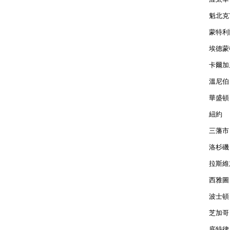
魁北克市
蒙特利爾
埃德蒙頓
卡爾加里
溫尼伯 
華盛頓 
紐約  
三藩市 
洛杉磯 
拉斯維加
西雅圖 
波士頓 
芝加哥 
底特律 