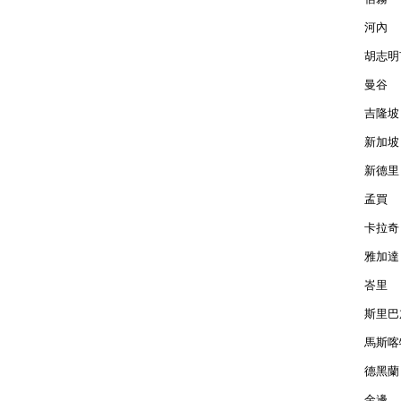
河內  
胡志明市
曼谷  
吉隆坡 
新加坡 
新德里 
孟買  
卡拉奇 
雅加達 
峇里  
斯里巴加
馬斯喀特
德黑蘭 
金邊  