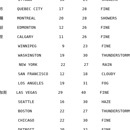
      QUEBEC CITY       17        28      FINE       
      MONTREAL          20        28      SHOWERS    
      EDMONTON          12        26      FINE       
      CALGARY           11        26      FINE       
       WINNIPEG           9        23      FINE       
       WASHINGTON        19        30      THUNDERSTOR
        NEW YORK          22        27      RAIN      
       SAN FRANCISCO     12        18      CLOUDY     
       LOS ANGELES       19        31      FOG        
斯    LAS VEGAS         29        40      FINE        
       SEATTLE           16        30      HAZE       
       BOSTON            22        27      THUNDERSTOR
       CHICAGO           22        30      FINE       
       DETROIT           20        32      FINE       