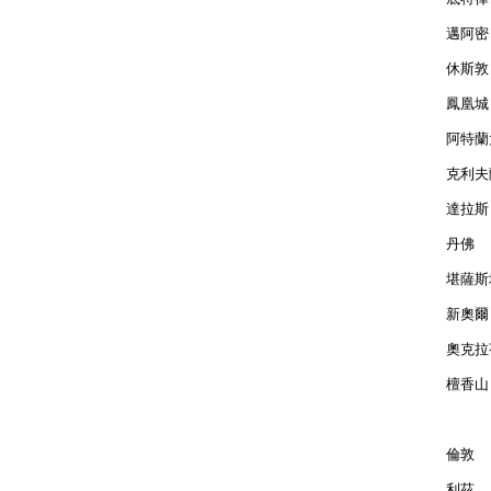
邁阿密 
休斯敦 
鳳凰城 
阿特蘭大
克利夫蘭
達拉斯 
丹佛  
堪薩斯城
新奧爾良
奧克拉荷
檀香山 
倫敦  
利茲  