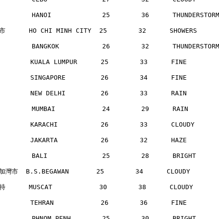
        HANOI             25        36      THUNDERSTO
      HO CHI MINH CITY  25        32      SHOWERS    
        BANGKOK           26        32      THUNDERSTO
       KUALA LUMPUR      25        33      FINE       
       SINGAPORE         26        34      FINE       
       NEW DELHI         26        33      RAIN       
        MUMBAI            24        29      RAIN      
       KARACHI           26        33      CLOUDY     
       JAKARTA           26        32      HAZE       
        BALI              25        28      BRIGHT    
灣市  B.S.BEGAWAN       25        34      CLOUDY      
      MUSCAT            30        38      CLOUDY     
       TEHRAN            26        36      FINE       
        PHNOM PENH        25        30      BRIGHT    