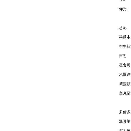
仰光  
悉尼  
墨爾本 
布里斯本
吉朗  
霍舍姆 
米爾迪拉
威靈頓 
奧克蘭 
多倫多 
溫哥華 
渥太華 