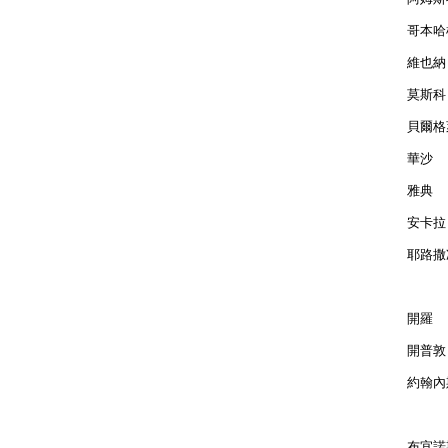
哥本哈根
維也納 
莫斯科 
貝爾格萊
華沙  
雅典  
安卡拉 
耶路撒冷
開羅  
開普敦 
約翰內斯
布宜諾斯