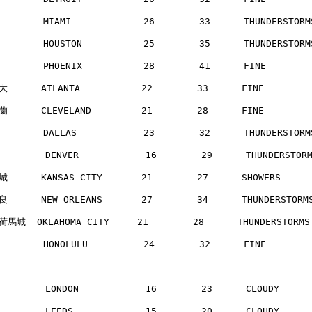
       MIAMI             26        33      THUNDERSTOR
       HOUSTON           25        35      THUNDERSTOR
       PHOENIX           28        41      FINE       
      ATLANTA           22        33      FINE       
      CLEVELAND         21        28      FINE       
       DALLAS            23        32      THUNDERSTOR
        DENVER            16        29      THUNDERSTO
      KANSAS CITY       21        27      SHOWERS    
      NEW ORLEANS       27        34      THUNDERSTOR
馬城  OKLAHOMA CITY     21        28      THUNDERSTORM
       HONOLULU          24        32      FINE       
        LONDON            16        23      CLOUDY    
        LEEDS             15        20      CLOUDY    