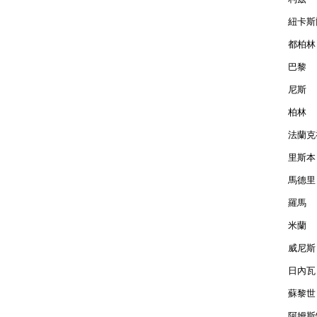
紐卡斯爾
都柏林 
巴黎  
尼斯  
柏林  
法蘭克福
里斯本 
馬德里 
羅馬  
米蘭  
威尼斯 
日內瓦 
蘇黎世 
阿姆斯特