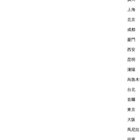
上海  
北京  
成都  
廈門  
西安  
昆明  
瀋陽  
烏魯木齊
台北  
首爾  
東京  
大阪  
馬尼拉 
宿霧  