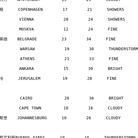
      COPENHAGEN        17        21      SHOWERS    
       VIENNA            20        24      SHOWERS    
       MOSKVA            12        24      FINE       
德    BELGRADE          23        34      FINE        
        WARSAW            19        30      THUNDERSTO
        ATHENS            21        33      FINE      
       ANKARA            15        30      BRIGHT     
      JERUSALEM         19        28      FINE       
        CAIRO             26        36      BRIGHT    
       CAPE TOWN         10        16      CLOUDY     
堡    JOHANNESBURG      10        26      CLOUDY      
艾利斯BUENOS AIRES      10        16      THUNDERSTORM