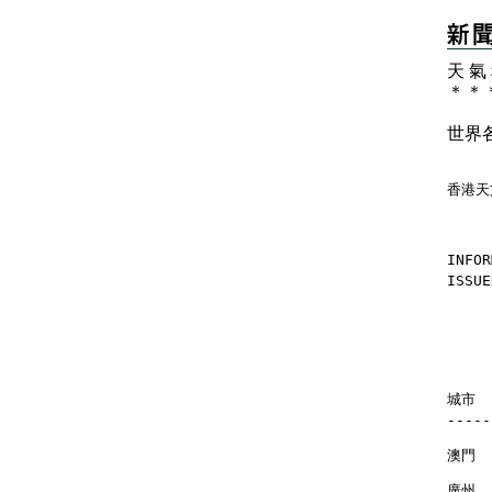
天 氣
＊
＊
世界
香港天
INFOR
ISSUE
    
    
城市   
-----
澳門  
廣州  