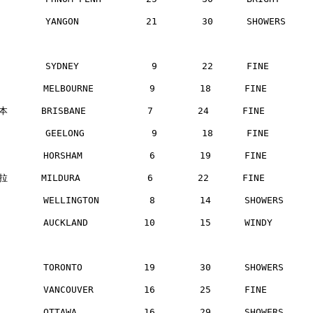
        YANGON            21        30      SHOWERS   
        SYDNEY             9        22      FINE      
       MELBOURNE          9        18      FINE       
      BRISBANE           7        24      FINE       
        GEELONG            9        18      FINE      
       HORSHAM            6        19      FINE       
      MILDURA            6        22      FINE       
       WELLINGTON         8        14      SHOWERS    
       AUCKLAND          10        15      WINDY      
       TORONTO           19        30      SHOWERS    
       VANCOUVER         16        25      FINE       
       OTTAWA            16        29      SHOWERS    