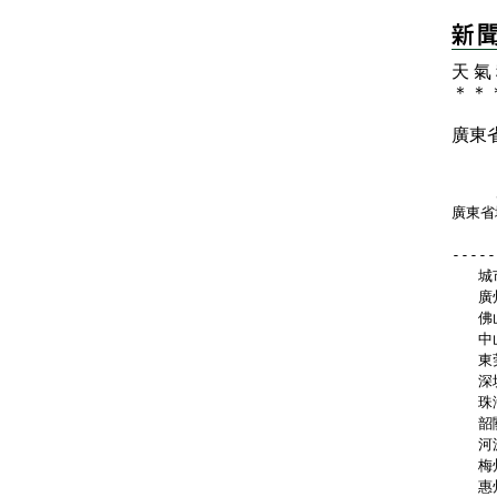
天 氣
＊
＊
廣東
   
廣東省
-----
   城
   廣
   佛
   中
   東
   深
   珠
   韶
   河
   梅
   惠