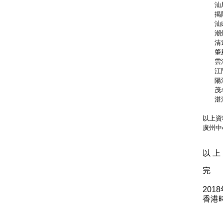
   汕
   揭
   汕
   潮
   清
   肇
   雲
   江
   陽
   茂
   湛
以上資
廣州中
以 上 
完
201
香港時