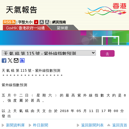
|
字型大小:
|
網頁指南
天 氣 稿 第 115 號 - 紫外線指數預測
＊
＊
＊
＊
＊
＊
＊
＊
＊
＊
＊
＊
＊
＊
＊
＊
＊
紫外線指數預測
五 月 十 二 日 ﹝ 星 期 六 ﹞ 的 最 高 紫 外 線 指 數 大 約 是 8
， 強 度 屬 於 甚 高 。
以 上 天 氣 稿 由 天 文 台 於 2018 年 05 月 11 日 17 時 00 分 
發 出
新聞資料庫
昨日新聞
返回新聞列表
返回頁首