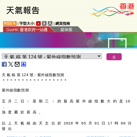
|
字型大小:
|
網頁指南
天 氣 稿 第 124 號 - 紫外線指數預測
＊
＊
＊
＊
＊
＊
＊
＊
＊
＊
＊
＊
＊
＊
＊
＊
＊
紫外線指數預測
五 月 二 日 ﹝ 星 期 三 ﹞ 的 最 高 紫 外 線 指 數 大 約 是 10 
，
強 度 屬 於 甚 高 。
以 上 天 氣 稿 由 天 文 台 於 2018 年 05 月 01 日 17 時 00 分 
發 出