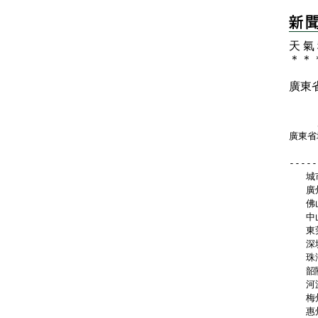
天 氣
＊
＊
廣東
   
廣東省
-----
   城
   廣
   佛
   中
   東
   深
   珠
   韶
   河
   梅
   惠