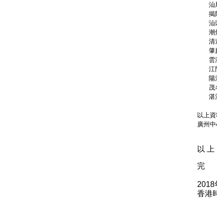
   汕
   揭
   汕
   潮
   清
   肇
   雲
   江
   陽
   茂
   湛
以上資
廣州中
以 上 
完
201
香港時