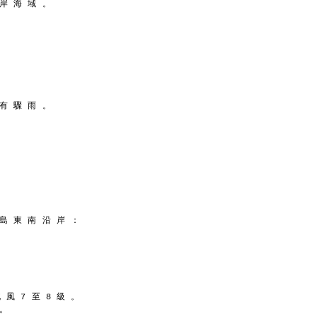
 岸 海 域 。
 有 驟 雨 。
 島 東 南 沿 岸 ：
 風 7 至 8 級 。
 。