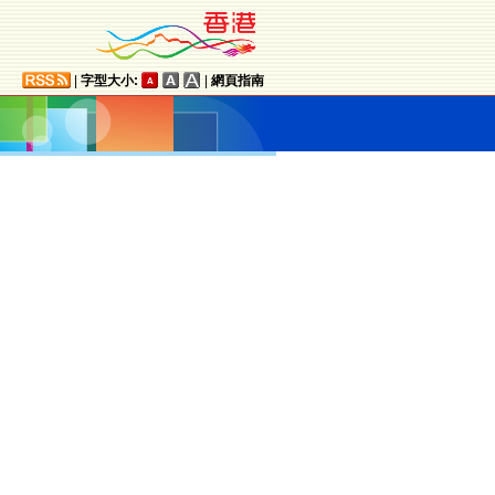
|
字型大小:
|
網頁指南