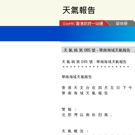
天 氣 稿 第 085 號 - 華南海域天氣報告
＊
＊
＊
＊
＊
＊
＊
＊
＊
＊
＊
＊
＊
＊
＊
＊
＊
＊
華南海域天氣報告
香 港 天 文 台 在 四 月 五 日 下 午
華 南 海 域 天 氣 報 告
警 報 ：
北 部 灣 以 南 吹 烈 風 。
天 氣 概 況 ：