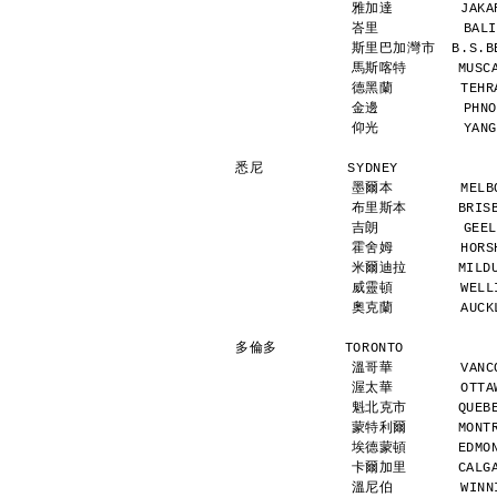
雅加達        JAKAR
峇里          BALI
斯里巴加灣市  B.S.BEG
馬斯喀特      MUSCAT
德黑蘭        TEHRA
金邊          PHNO
仰光          YANG
悉尼          SYDNEY           
墨爾本        MELBO
布里斯本      BRISBA
吉朗          GEEL
霍舍姆        HORSH
米爾迪拉      MILDUR
威靈頓        WELLI
奧克蘭        AUCKL
多倫多        TORONTO           
溫哥華        VANCO
渥太華        OTTAW
魁北克市      QUEBEC
蒙特利爾      MONTRE
埃德蒙頓      EDMONT
卡爾加里      CALGAR
溫尼伯        WINNI