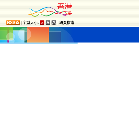
|
字型大小:
|
網頁指南