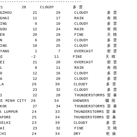
-----------------------------------
21        28      CLOUDY        多 雲
GZHOU         21        29      CLOUDY        多 雲
GHAI          11        17      RAIN          有 雨
ING            0        10      CLOUDY        多 雲
GDU           12        24      RAIN          有 雨
EN            20        29      FINE          天 晴
N              6        20      CLOUDY        多 雲
ING           10        25      CLOUDY        多 雲
YANG           1         7      OVERCAST      密 雲
            -2        11      FINE          天 晴
EI            21        28      OVERCAST      密 雲
L              8        11      RAIN          有 雨
O             12        16      CLOUDY        多 雲
A             12        20      CLOUDY        多 雲
A            26        30      CLOUDY        多 雲
              23        32      CLOUDY        多 雲
I             22        28      THUNDERSTORMS 雷 暴
 MINH CITY  26        34      SHOWERS       驟 雨
KOK           27        34      THUNDERSTORMS 雷 暴
 LUMPUR      24        33      THUNDERSTORMS 雷 暴
PORE         25        34      THUNDERSTORMS 雷 暴
ELHI         23        39      CLOUDY        多 雲
AI            23        32      FINE          天 晴
HI           24        34      DRY           乾 燥