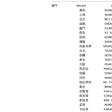
--------------------------------
澳門          MACAO             
廣州          GUAN
上海          SHAN
北京          BEIJ
成都          CHEN
廈門          XIAM
西安          XI'A
昆明          KUNM
瀋陽          SHEN
烏魯木齊      URUMQI
台北          TAIB
首爾          SEOU
東京          TOKY
大阪          OSAK
馬尼拉        MANIL
宿霧          CEBU
河內          HANO
胡志明市      HO CHI
曼谷          BANG
吉隆坡        KUALA
新加坡        SINGA
新德里        NEW D
孟買          MUMB
卡拉奇        KARAC