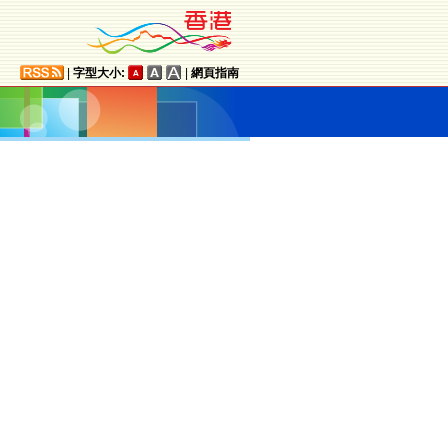
|
字型大小:
|
網頁指南