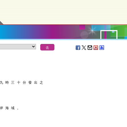
 九 時 三 十 分 發 出 之
 岸 海 域 。