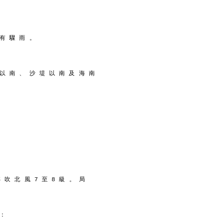
 有 驟 雨 。
 以 南 、 沙 堤 以 南 及 海 南
 吹 北 風 7 至 8 級 。 局
 ：