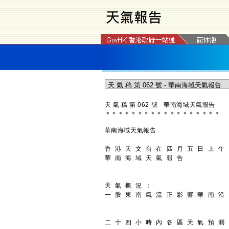
天 氣 稿 第 062 號 - 華南海域天氣報告
＊
＊
＊
＊
＊
＊
＊
＊
＊
＊
＊
＊
＊
＊
＊
＊
＊
＊
華南海域天氣報告
香 港 天 文 台 在 四 月 五 日 上 午
華 南 海 域 天 氣 報 告
天 氣 概 況 ：
一 股 東 南 氣 流 正 影 響 華 南 沿
二 十 四 小 時 內 各 區 天 氣 預 測